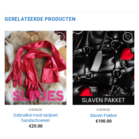
GERELATEERDE PRODUCTEN
Aan
Aan
verlanglijst
verlanglijst
toevoegen
toevoegen
OVERIGE
OVERIGE
Gebruikte rood satijnen
Slaven Pakket
handschoenen
€
100.00
€
25.00