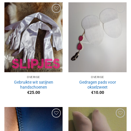
Aan
Aan
verlanglijst
verlanglijst
toevoegen
toevoegen
OVERIGE
OVERIGE
Gebruikte wit satijnen
Gedragen pads voor
handschoenen
okselzweet
€
25.00
€
10.00
Aan
Aan
verlanglijst
verlanglijst
toevoegen
toevoegen