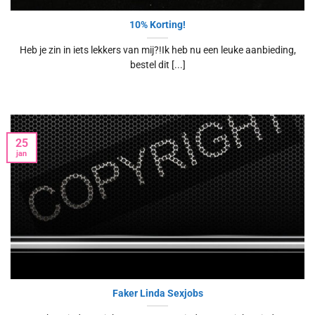
10% Korting!
Heb je zin in iets lekkers van mij?!Ik heb nu een leuke aanbieding,
bestel dit [...]
25
jan
Faker Linda Sexjobs