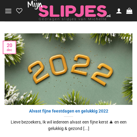
Ga
naar
inhoud
20
dec
Alvast fijne feestdagen en gelukkig 2022
Lieve bezoekers, Ik wil iedereen alvast een fijne kerst 🎄 en een
gelukkig & gezond [...]