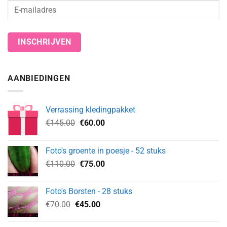
AANBIEDINGEN
Verrassing kledingpakket
Oorspronkelijke
Huidige
€
145.00
€
60.00
prijs
prijs
was:
is:
Foto's groente in poesje - 52 stuks
€145.00.
€60.00.
Oorspronkelijke
Huidige
€
110.00
€
75.00
prijs
prijs
was:
is:
Foto's Borsten - 28 stuks
€110.00.
€75.00.
Oorspronkelijke
Huidige
€
70.00
€
45.00
prijs
prijs
was:
is: