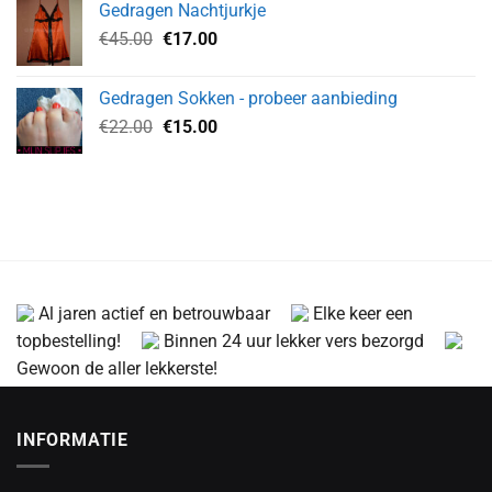
Gedragen Nachtjurkje
€70.00.
€45.00.
Oorspronkelijke
Huidige
€
45.00
€
17.00
prijs
prijs
was:
is:
Gedragen Sokken - probeer aanbieding
€45.00.
€17.00.
Oorspronkelijke
Huidige
€
22.00
€
15.00
prijs
prijs
was:
is:
€22.00.
€15.00.
Al jaren actief en betrouwbaar
Elke keer een
topbestelling!
Binnen 24 uur lekker vers bezorgd
Gewoon de aller lekkerste!
INFORMATIE