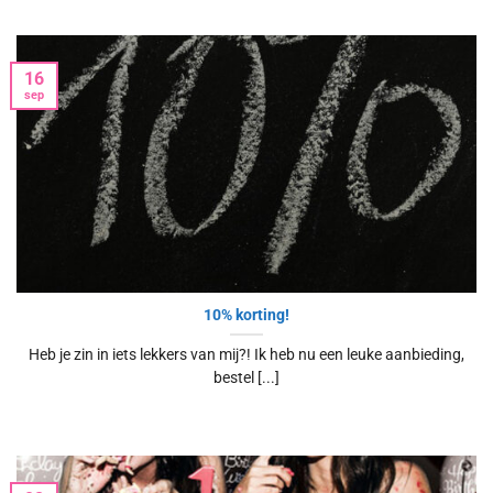
16
sep
10% korting!
Heb je zin in iets lekkers van mij?! Ik heb nu een leuke aanbieding,
bestel [...]