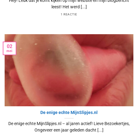
Hey! Leuk dat je komt kijken op mijn website en mijn blogbericht
leest! Het werd [...]
1 REACTIE
02
mei
De enige echte MijnSlipjes.nl
De enige echte MijnSlipjes.nl – al jaren actief! Lieve Bezoekertjes,
Ongeveer een jaar geleden dacht [...]