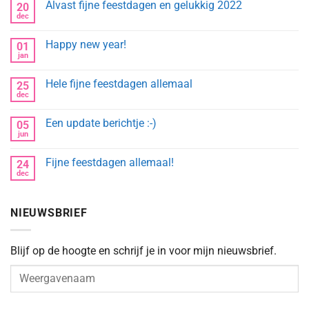
Alvast fijne feestdagen en gelukkig 2022
20
dec
Geen
reacties
op
Happy new year!
01
Alvast
fijne
jan
Geen
feestdagen
reacties
en
op
gelukkig
Hele fijne feestdagen allemaal
25
Happy
2022
new
dec
Geen
year!
reacties
op
Een update berichtje :-)
05
Hele
fijne
jun
Geen
feestdagen
reacties
allemaal
op
Fijne feestdagen allemaal!
24
Een
update
dec
Geen
berichtje
reacties
:-)
op
Fijne
NIEUWSBRIEF
feestdagen
allemaal!
Blijf op de hoogte en schrijf je in voor mijn nieuwsbrief.