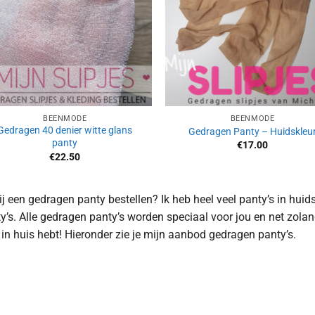
BEENMODE
BEENMODE
Gedragen 40 denier witte glans
Gedragen Panty – Huidskleu
panty
€
17.00
€
22.50
jij een gedragen panty bestellen? Ik heb heel veel panty’s in huids
y’s. Alle gedragen panty’s worden speciaal voor jou en net zolang 
 in huis hebt! Hieronder zie je mijn aanbod gedragen panty’s.