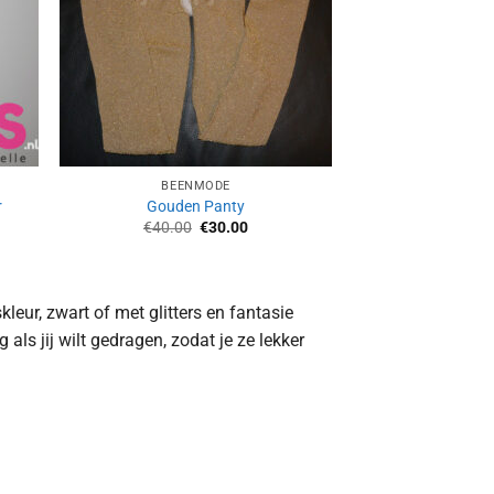
BEENMODE
r
Gouden Panty
Oorspronkelijke
Huidige
€
40.00
€
30.00
prijs
prijs
was:
is:
€40.00.
€30.00.
kleur, zwart of met glitters en fantasie
als jij wilt gedragen, zodat je ze lekker