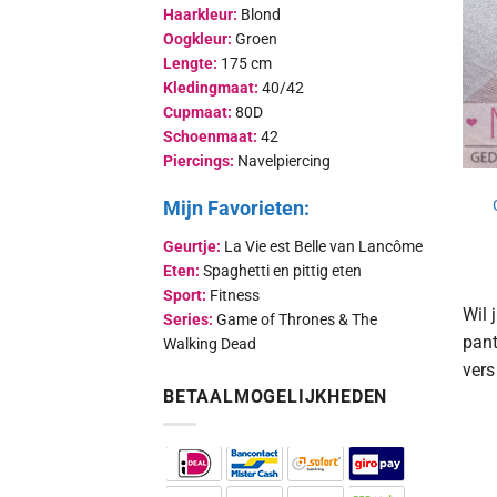
Haarkleur:
Blond
Oogkleur:
Groen
Lengte:
175 cm
Kledingmaat:
40/42
Cupmaat:
80D
Schoenmaat:
42
Piercings:
Navelpiercing
Mijn Favorieten:
Geurtje:
La Vie est Belle van Lancôme
Eten:
Spaghetti en pittig eten
Sport:
Fitness
Wil 
Series:
Game of Thrones & The
pant
Walking Dead
vers
BETAALMOGELIJKHEDEN