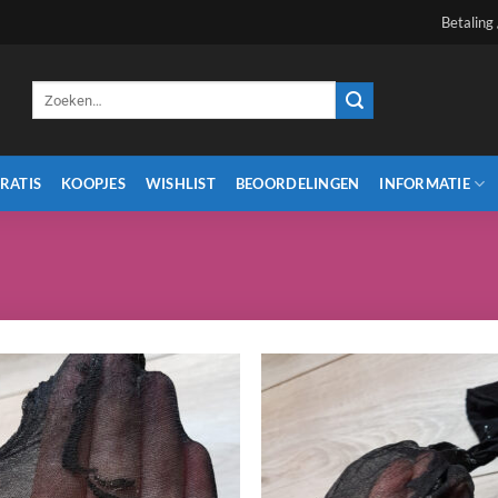
Betaling
Zoeken
naar:
RATIS
KOOPJES
WISHLIST
BEOORDELINGEN
INFORMATIE
Aan
Aa
verlanglijst
verlangl
toevoegen
toevoe