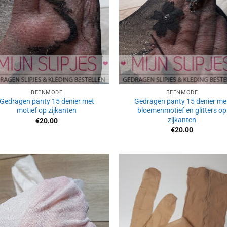
BEENMODE
BEENMODE
Gedragen panty 15 denier met
Gedragen panty 15 denier me
motief op zijkanten
bloemenmotief en glitters op
zijkanten
€
20.00
€
20.00
Aan
Aa
verlanglijst
verlangl
toevoegen
toevoe