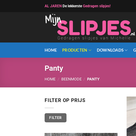
Ga
AL JAREN
De lekkerste
Gedragen slipjes!
naar
inhoud
HOME
PRODUCTEN
DOWNLOADS
G
Panty
HOME
/
BEENMODE
/
PANTY
FILTER OP PRIJS
Min.
Max.
FILTER
prijs
prijs