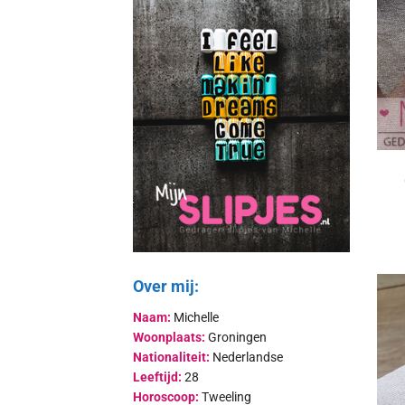
Over mij:
Naam:
Michelle
Woonplaats:
Groningen
Nationaliteit:
Nederlandse
Leeftijd:
28
Horoscoop:
Tweeling