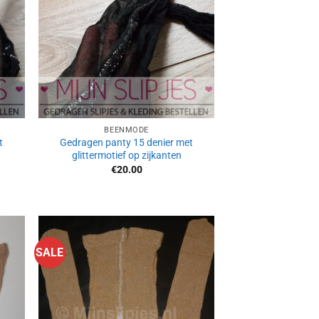
BEENMODE
t
Gedragen panty 15 denier met
glittermotief op zijkanten
€
20.00
SALE
n
Aan
ijst
verlanglijst
gen
toevoegen