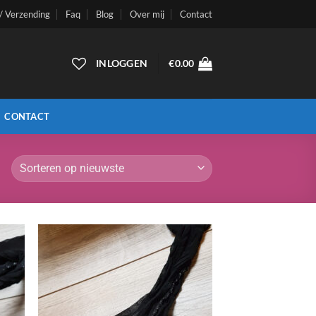
 / Verzending
Faq
Blog
Over mij
Contact
INLOGGEN
€
0.00
CONTACT
n
Aan
ijst
verlanglijst
gen
toevoegen