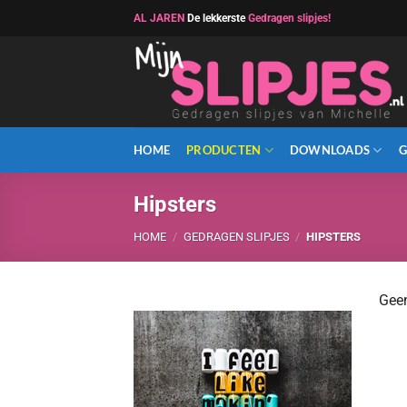
Ga
AL JAREN
De lekkerste
Gedragen slipjes!
naar
inhoud
HOME
PRODUCTEN
DOWNLOADS
G
Hipsters
HOME
/
GEDRAGEN SLIPJES
/
HIPSTERS
Geen