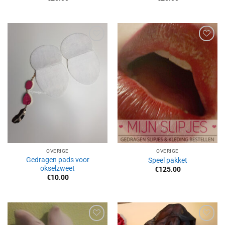
Aan
Aan
verlanglijst
verlanglijst
toevoegen
toevoegen
OVERIGE
OVERIGE
Gedragen pads voor
Speel pakket
okselzweet
€
125.00
€
10.00