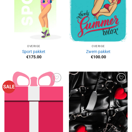
OVERIGE
OVERIGE
Sport pakket
Zwem pakket
€
175.00
€
100.00
SALE
Aan
Aan
verlanglijst
verlanglijst
toevoegen
toevoegen