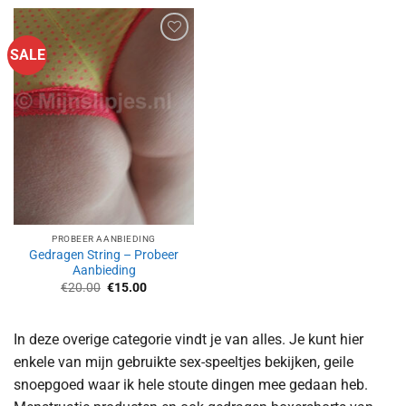
SALE
Aan
verlanglijst
toevoegen
PROBEER AANBIEDING
Gedragen String – Probeer
Aanbieding
Oorspronkelijke
Huidige
€
20.00
€
15.00
prijs
prijs
was:
is:
€20.00.
€15.00.
In deze overige categorie vindt je van alles. Je kunt hier
enkele van mijn gebruikte sex-speeltjes bekijken, geile
snoepgoed waar ik hele stoute dingen mee gedaan heb.