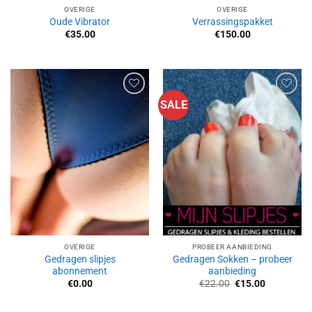
OVERIGE
OVERIGE
Oude Vibrator
Verrassingspakket
€
35.00
€
150.00
SALE
Aan
Aan
verlanglijst
verlanglijst
toevoegen
toevoegen
OVERIGE
PROBEER AANBIEDING
Gedragen slipjes
Gedragen Sokken – probeer
abonnement
aanbieding
Oorspronkelijke
Huidige
€
0.00
€
22.00
€
15.00
prijs
prijs
was:
is:
€22.00.
€15.00.