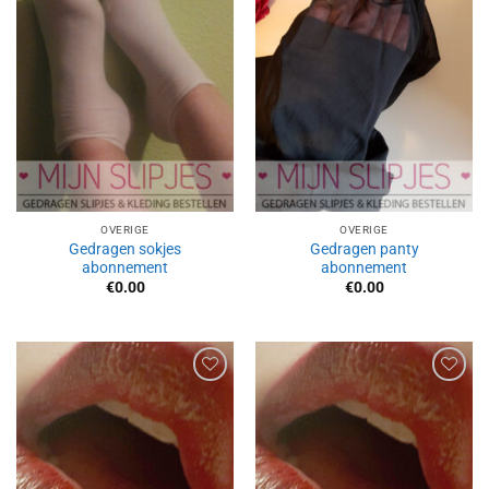
Aan
Aan
verlanglijst
verlanglijst
toevoegen
toevoegen
OVERIGE
OVERIGE
Gedragen sokjes
Gedragen panty
abonnement
abonnement
€
0.00
€
0.00
Aan
Aan
verlanglijst
verlanglijst
toevoegen
toevoegen