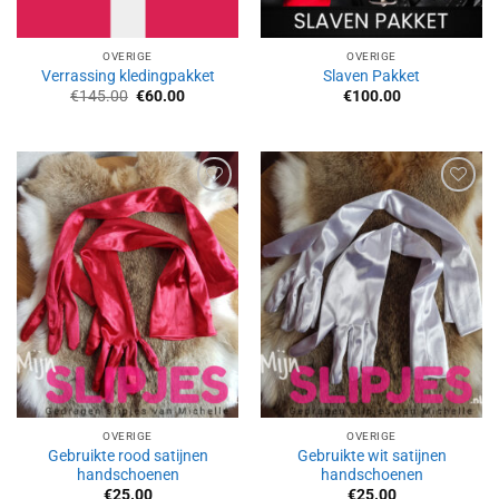
OVERIGE
OVERIGE
Verrassing kledingpakket
Slaven Pakket
Oorspronkelijke
Huidige
€
145.00
€
60.00
€
100.00
prijs
prijs
was:
is:
€145.00.
€60.00.
Aan
Aan
verlanglijst
verlanglijst
toevoegen
toevoegen
OVERIGE
OVERIGE
Gebruikte rood satijnen
Gebruikte wit satijnen
handschoenen
handschoenen
€
25.00
€
25.00