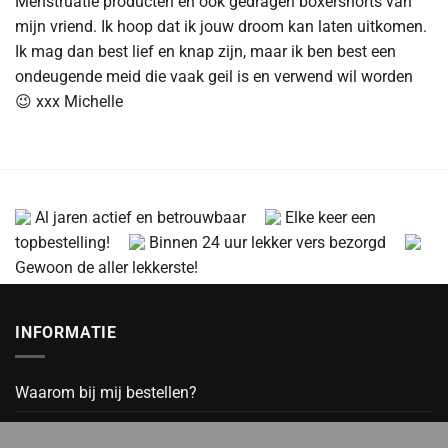
Menstruatie producten en ook gedragen boxershorts van
mijn vriend. Ik hoop dat ik jouw droom kan laten uitkomen.
Ik mag dan best lief en knap zijn, maar ik ben best een
ondeugende meid die vaak geil is en verwend wil worden
😉 xxx Michelle
Al jaren actief en betrouwbaar
Elke keer een
topbestelling!
Binnen 24 uur lekker vers bezorgd
Gewoon de aller lekkerste!
INFORMATIE
Waarom bij mij bestellen?
Betaal informatie
Voor een veilige en goed werkende website gebruikt deze website
cookies
.