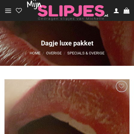
Ga
naar
inhoud
Dagje luxe pakket
HOME
/
OVERIGE
/
SPECIALS & OVERIGE
Aan
verlanglijst
toevoegen