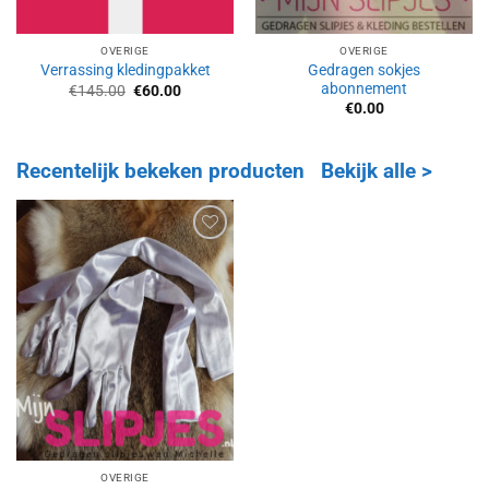
OVERIGE
OVERIGE
Gedragen sokjes
Verrassing kledingpakket
abonnement
Oorspronkelijke
Huidige
€
145.00
€
60.00
prijs
prijs
€
0.00
was:
is:
€145.00.
€60.00.
Recentelijk bekeken producten
Bekijk alle >
Aan
verlanglijst
toevoegen
OVERIGE