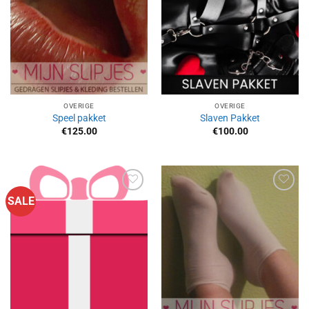
OVERIGE
OVERIGE
Speel pakket
Slaven Pakket
€
125.00
€
100.00
SALE
Aan
Aan
verlanglijst
verlanglijst
toevoegen
toevoegen