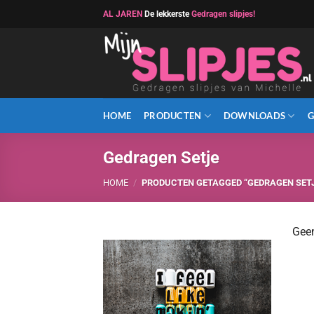
Ga
AL JAREN
De lekkerste
Gedragen slipjes!
naar
inhoud
HOME
PRODUCTEN
DOWNLOADS
G
Gedragen Setje
HOME
/
PRODUCTEN GETAGGED “GEDRAGEN SETJ
Geen