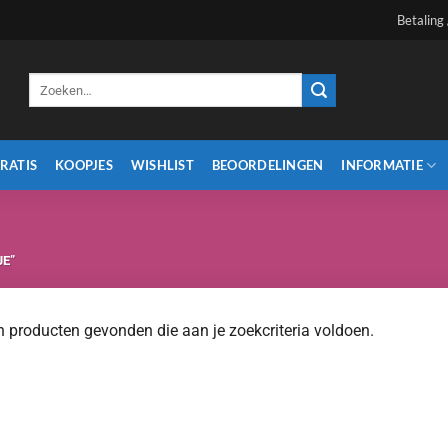
Betaling
Zoeken
naar:
RATIS
KOOPJES
WISHLIST
BEOORDELINGEN
INFORMATIE
E”
 producten gevonden die aan je zoekcriteria voldoen.