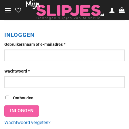
Ga
naar
inhoud
INLOGGEN
Verplicht
Gebruikersnaam of e-mailadres
*
Verplicht
Wachtwoord
*
Onthouden
INLOGGEN
Wachtwoord vergeten?