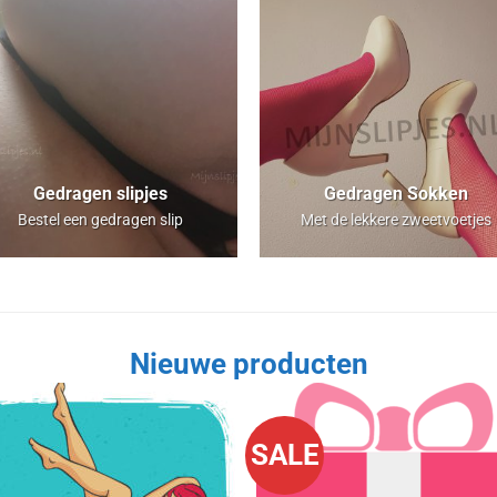
Gedragen slipjes
Gedragen Sokken
Bestel een gedragen slip
Met de lekkere zweetvoetjes
Nieuwe producten
SALE
Aan
Aan