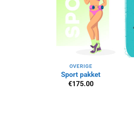
verlanglijst
verlanglijst
toevoegen
toevoegen
NMODE
OVERIGE
gedragen
Sport pakket
kken met
€
175.00
ertjes
0.00