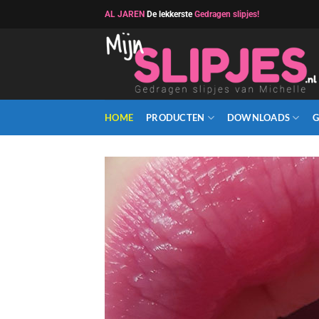
Ga
AL JAREN
De lekkerste
Gedragen slipjes!
naar
inhoud
HOME
PRODUCTEN
DOWNLOADS
G