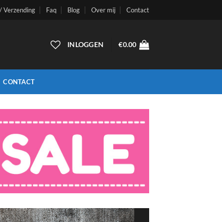
 / Verzending
Faq
Blog
Over mij
Contact
INLOGGEN
€
0.00
CONTACT