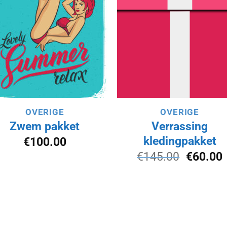
verlanglijst
verlanglij
toevoegen
toevoeg
OVERIGE
OVERIGE
Zwem pakket
Verrassing
kledingpakket
€
100.00
Oorspro
€
145.00
€
60.00
prijs
p
was:
i
€145.00