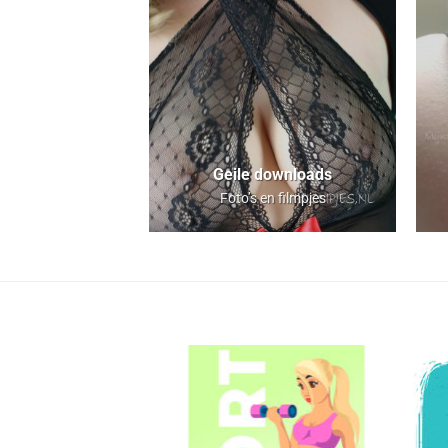
Geile downloads
Foto’s en filmpjes
Aan
Aan