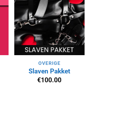
st
verlanglijst
en
toevoegen
OVERIGE
Slaven Pakket
€
100.00
nkelijke
Huidige
rijs
s:
.
€60.00.