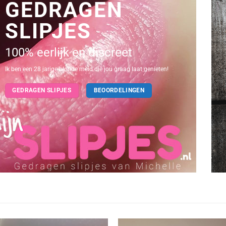
GEDRAGEN
SLIPJES
100% eerlijk en discreet
Ik ben een 28 jarige blonde meid die jou graag laat genieten!
GEDRAGEN SLIPJES
BEOORDELINGEN