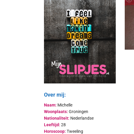
Over mij:
Naam:
Michelle
Woonplaats:
Groningen
Nationaliteit:
Nederlandse
Leeftijd:
28
Horoscoop:
Tweeling