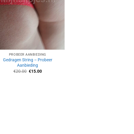
PROBEER AANBIEDING
Gedragen String – Probeer
Aanbieding
Oorspronkelijke
Huidige
€
20.00
€
15.00
prijs
prijs
was:
is:
€20.00.
€15.00.