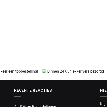
 keer een topbestelling!
Binnen 24 uur lekker vers bezorgd
RECENTE REACTIES
NI
Blij
And***
op
Beoordelingen