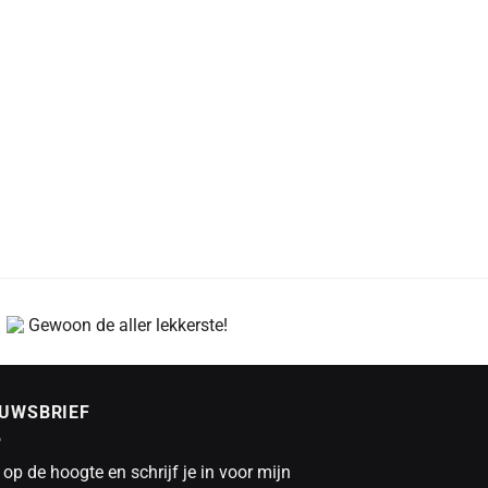
Gewoon de aller lekkerste!
EUWSBRIEF
f op de hoogte en schrijf je in voor mijn