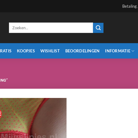
Betaling
Zoeken
naar:
RATIS
KOOPJES
WISHLIST
BEOORDELINGEN
INFORMATIE
ING”
E
Aan
verlanglijst
toevoegen