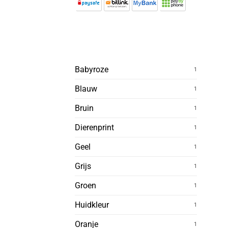
Babyroze
1
Blauw
1
Bruin
1
Dierenprint
1
Geel
1
Grijs
1
Groen
1
Huidkleur
1
Oranje
1