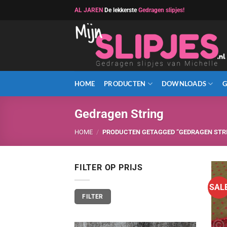
Ga
AL JAREN
De lekkerste
Gedragen slipjes!
naar
inhoud
HOME
PRODUCTEN
DOWNLOADS
G
Gedragen String
HOME
/
PRODUCTEN GETAGGED “GEDRAGEN STR
FILTER OP PRIJS
SAL
Min.
Max.
FILTER
prijs
prijs