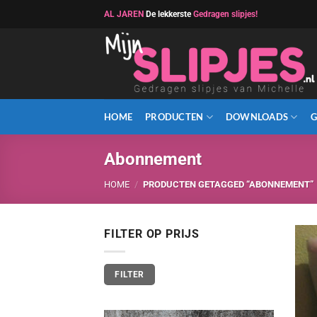
Ga
AL JAREN
De lekkerste
Gedragen slipjes!
naar
inhoud
HOME
PRODUCTEN
DOWNLOADS
G
Abonnement
HOME
/
PRODUCTEN GETAGGED “ABONNEMENT”
FILTER OP PRIJS
Min.
Max.
FILTER
prijs
prijs