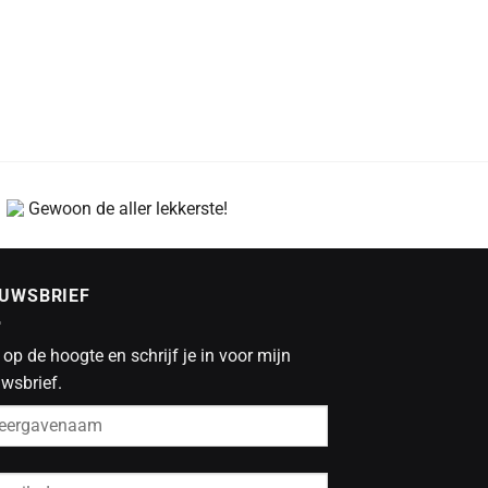
Gewoon de aller lekkerste!
EUWSBRIEF
f op de hoogte en schrijf je in voor mijn
wsbrief.