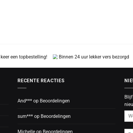
 keer een topbestelling!
Binnen 24 uur lekker vers bezorgd
RECENTE REACTIES
NI
Blij
And***
op
Beoordelingen
nieu
sum***
op
Beoordelingen
Michelle
op
Beoordelingen