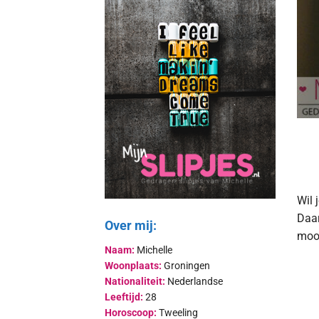
Wil 
Daar
Over mij:
mooi
Naam:
Michelle
Woonplaats:
Groningen
Nationaliteit:
Nederlandse
Leeftijd:
28
Horoscoop:
Tweeling