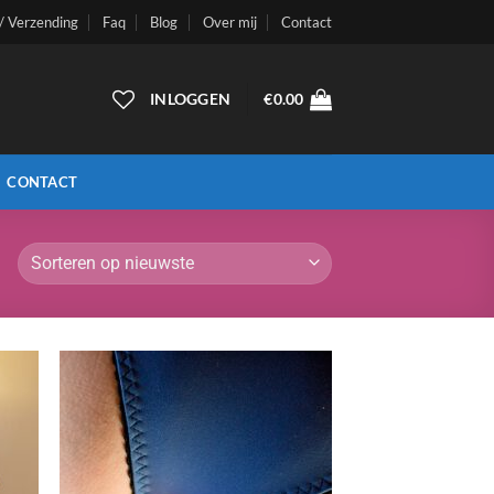
 / Verzending
Faq
Blog
Over mij
Contact
INLOGGEN
€
0.00
CONTACT
n
Aan
ijst
verlanglijst
gen
toevoegen