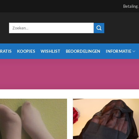
Betaling
Zoeken
naar:
RATIS
KOOPJES
WISHLIST
BEOORDELINGEN
INFORMATIE
Aan
Aa
verlanglijst
verlangl
toevoegen
toevoe