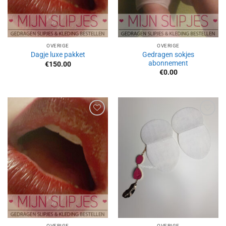
OVERIGE
OVERIGE
Gedragen sokjes
Dagje luxe pakket
abonnement
€
150.00
€
0.00
Aan
Aan
verlanglijst
verlanglijst
toevoegen
toevoegen
OVERIGE
OVERIGE