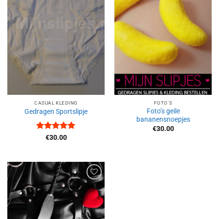
Aan
Aan
verlanglijst
verlanglijst
toevoegen
toevoegen
CASUAL KLEDING
FOTO'S
Foto’s geile
Gedragen Sportslipje
bananensnoepjes
€
30.00
Waardering
€
30.00
5
uit 5
Aan
verlanglijst
toevoegen