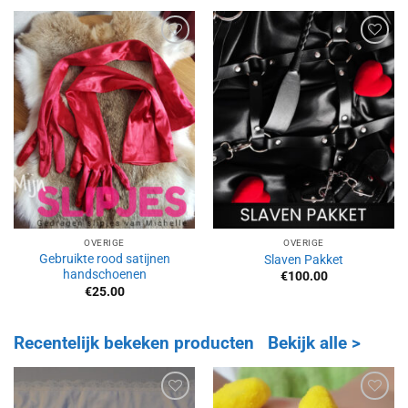
Aan
Aan
verlanglijst
verlanglijst
toevoegen
toevoegen
OVERIGE
OVERIGE
Gebruikte rood satijnen
Slaven Pakket
handschoenen
€
100.00
€
25.00
Recentelijk bekeken producten
Bekijk alle >