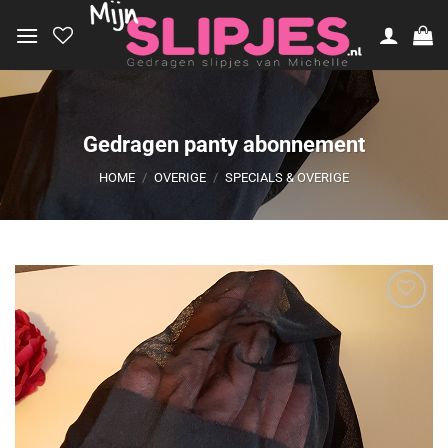
Ga
naar
inhoud
Gedragen panty abonnement
HOME
/
OVERIGE
/
SPECIALS & OVERIGE
Aan
verlanglijst
toevoegen