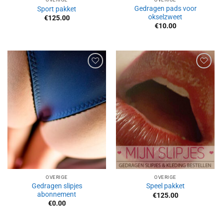
Gedragen pads voor
Sport pakket
okselzweet
€
125.00
€
10.00
Aan
Aan
verlanglijst
verlanglijst
toevoegen
toevoegen
OVERIGE
OVERIGE
Gedragen slipjes
Speel pakket
abonnement
€
125.00
€
0.00