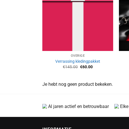
OVERIGE
Verrassing kledingpakket
Oorspronkelijke
Huidige
€
145.00
€
60.00
prijs
prijs
was:
is:
€145.00.
€60.00.
Je hebt nog geen product bekeken.
Al jaren actief en betrouwbaar
Elke