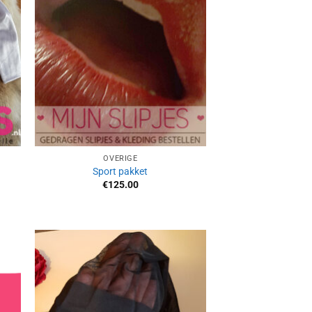
OVERIGE
Sport pakket
€
125.00
Aan
ijst
verlanglijst
gen
toevoegen