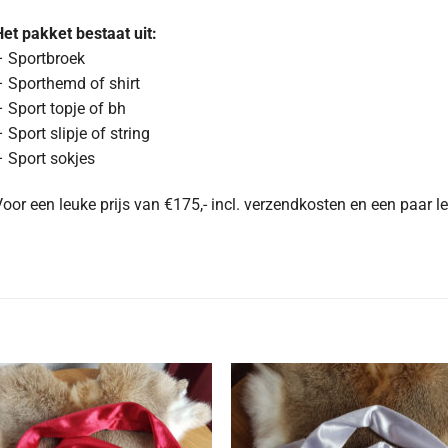
et pakket bestaat uit:
– Sportbroek
 Sporthemd of shirt
 Sport topje of bh
 Sport slipje of string
 Sport sokjes
oor een leuke prijs van €175,- incl. verzendkosten en een paar le
Aan
Aan
verlanglijst
verlangl
toevoegen
toevoe