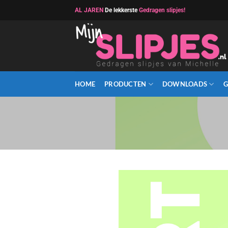
Ga
AL JAREN
De lekkerste
Gedragen slipjes!
naar
inhoud
HOME
PRODUCTEN
DOWNLOADS
G