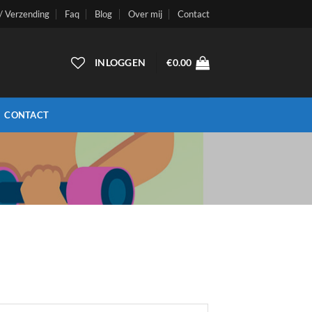
 / Verzending
Faq
Blog
Over mij
Contact
INLOGGEN
€
0.00
CONTACT