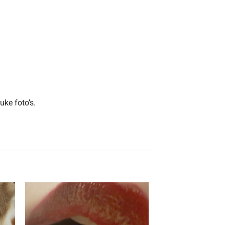
uke foto’s.
Aan
ijst
verlanglijst
gen
toevoegen