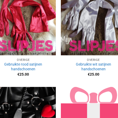
OVERIGE
OVERIGE
Gebruikte rood satijnen
Gebruikte wit satijnen
handschoenen
handschoenen
€
25.00
€
25.00
Aan
Aan
verlanglijst
verlangl
toevoegen
toevoe