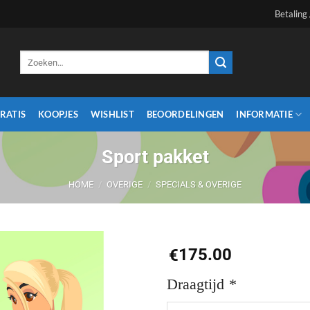
Betaling
Zoeken
naar:
RATIS
KOOPJES
WISHLIST
BEOORDELINGEN
INFORMATIE
Sport pakket
HOME
/
OVERIGE
/
SPECIALS & OVERIGE
175.00
€
Aan
Draagtijd
*
verlanglijst
toevoegen