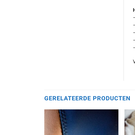
H
–
–
–
–
V
GERELATEERDE PRODUCTEN
Aan
verlanglijst
toevoegen