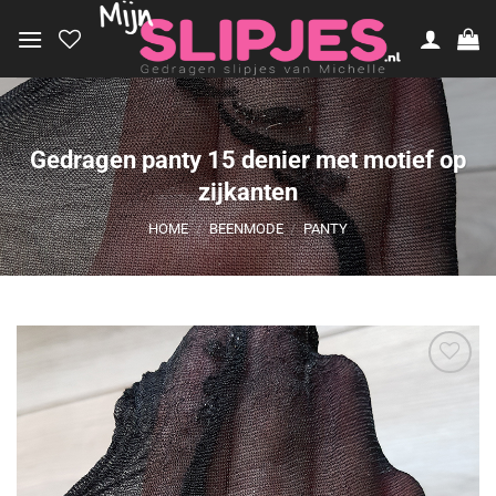
Ga
naar
inhoud
Gedragen panty 15 denier met motief op
zijkanten
HOME
/
BEENMODE
/
PANTY
Aan
verlanglijst
toevoegen