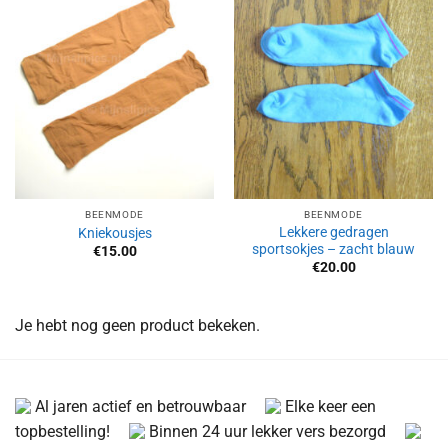
Aan
Aan
verlanglijst
verlanglijst
toevoegen
toevoegen
BEENMODE
BEENMODE
Lekkere gedragen
Kniekousjes
sportsokjes – zacht blauw
€
15.00
€
20.00
Je hebt nog geen product bekeken.
Al jaren actief en betrouwbaar
Elke keer een
topbestelling!
Binnen 24 uur lekker vers bezorgd