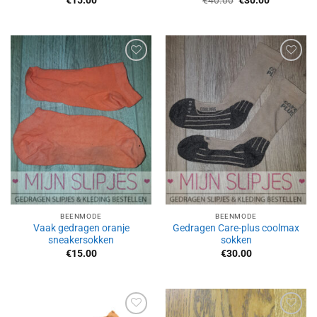
€
15.00
€
40.00
€
30.00
prijs
prijs
was:
is:
€40.00.
€30.00.
Aan
Aan
verlanglijst
verlanglijst
toevoegen
toevoegen
BEENMODE
BEENMODE
Vaak gedragen oranje
Gedragen Care-plus coolmax
sneakersokken
sokken
€
15.00
€
30.00