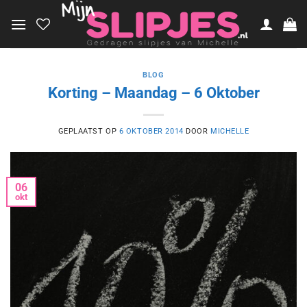
Ga
naar
inhoud
BLOG
Korting – Maandag – 6 Oktober
GEPLAATST OP
6 OKTOBER 2014
DOOR
MICHELLE
06
okt