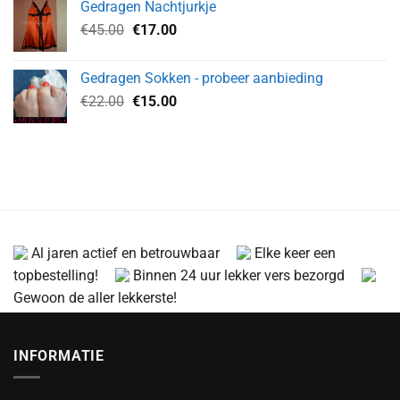
Gedragen Nachtjurkje
€70.00.
€45.00.
Oorspronkelijke
Huidige
€
45.00
€
17.00
prijs
prijs
was:
is:
Gedragen Sokken - probeer aanbieding
€45.00.
€17.00.
Oorspronkelijke
Huidige
€
22.00
€
15.00
prijs
prijs
was:
is:
€22.00.
€15.00.
Al jaren actief en betrouwbaar
Elke keer een
topbestelling!
Binnen 24 uur lekker vers bezorgd
Gewoon de aller lekkerste!
INFORMATIE