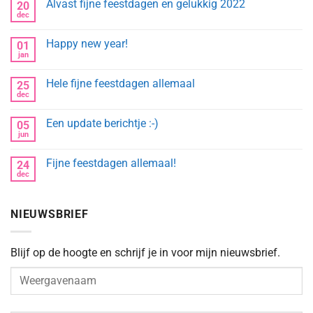
Alvast fijne feestdagen en gelukkig 2022
20
dec
Geen
reacties
op
Happy new year!
01
Alvast
fijne
jan
Geen
feestdagen
reacties
en
op
gelukkig
Hele fijne feestdagen allemaal
25
Happy
2022
new
dec
Geen
year!
reacties
op
Een update berichtje :-)
05
Hele
fijne
jun
Geen
feestdagen
reacties
allemaal
op
Fijne feestdagen allemaal!
24
Een
update
dec
Geen
berichtje
reacties
:-)
op
Fijne
NIEUWSBRIEF
feestdagen
allemaal!
Blijf op de hoogte en schrijf je in voor mijn nieuwsbrief.