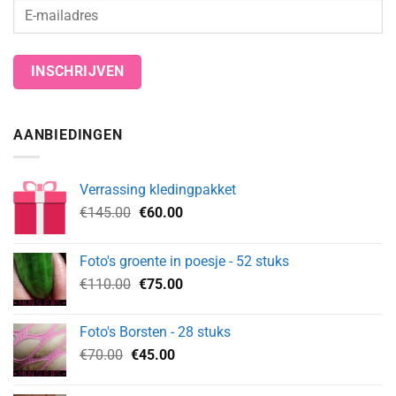
AANBIEDINGEN
Verrassing kledingpakket
Oorspronkelijke
Huidige
€
145.00
€
60.00
prijs
prijs
was:
is:
Foto's groente in poesje - 52 stuks
€145.00.
€60.00.
Oorspronkelijke
Huidige
€
110.00
€
75.00
prijs
prijs
was:
is:
Foto's Borsten - 28 stuks
€110.00.
€75.00.
Oorspronkelijke
Huidige
€
70.00
€
45.00
prijs
prijs
was:
is: