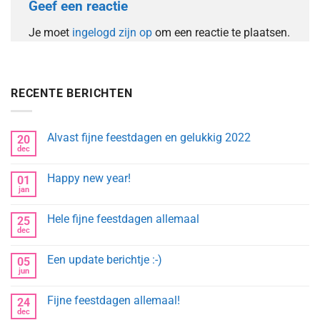
Geef een reactie
Je moet
ingelogd zijn op
om een reactie te plaatsen.
RECENTE BERICHTEN
Alvast fijne feestdagen en gelukkig 2022
20
dec
Geen
reacties
op
Happy new year!
01
Alvast
fijne
jan
Geen
feestdagen
reacties
en
op
gelukkig
Hele fijne feestdagen allemaal
25
Happy
2022
new
dec
Geen
year!
reacties
op
Een update berichtje :-)
05
Hele
fijne
jun
Geen
feestdagen
reacties
allemaal
op
Fijne feestdagen allemaal!
24
Een
update
dec
Geen