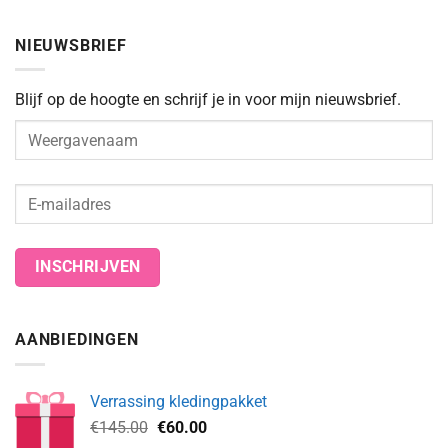
berichtje
reacties
:-)
op
Fijne
NIEUWSBRIEF
feestdagen
allemaal!
Blijf op de hoogte en schrijf je in voor mijn nieuwsbrief.
AANBIEDINGEN
Verrassing kledingpakket
Oorspronkelijke
Huidige
€
145.00
€
60.00
prijs
prijs