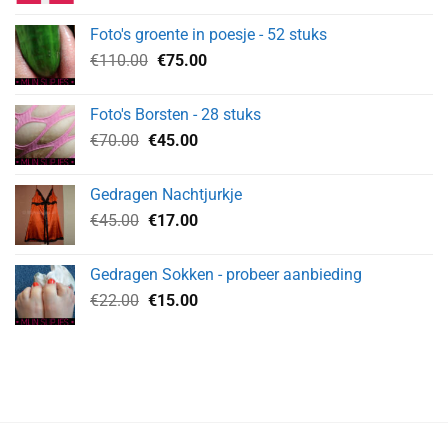
was:
is:
Foto's groente in poesje - 52 stuks
€145.00.
€60.00.
Oorspronkelijke
Huidige
€
110.00
€
75.00
prijs
prijs
was:
is:
Foto's Borsten - 28 stuks
€110.00.
€75.00.
Oorspronkelijke
Huidige
€
70.00
€
45.00
prijs
prijs
was:
is:
Gedragen Nachtjurkje
€70.00.
€45.00.
Oorspronkelijke
Huidige
€
45.00
€
17.00
prijs
prijs
was:
is:
Gedragen Sokken - probeer aanbieding
€45.00.
€17.00.
Oorspronkelijke
Huidige
€
22.00
€
15.00
prijs
prijs
was:
is:
€22.00.
€15.00.