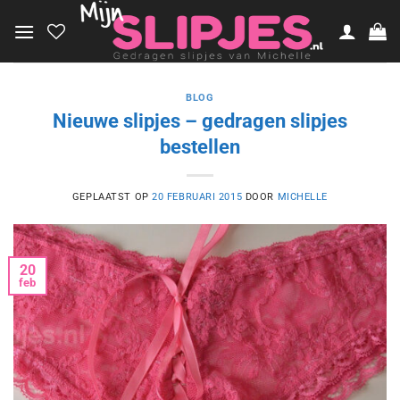
Ga
naar
inhoud
BLOG
Nieuwe slipjes – gedragen slipjes
bestellen
GEPLAATST OP
20 FEBRUARI 2015
DOOR
MICHELLE
20
feb