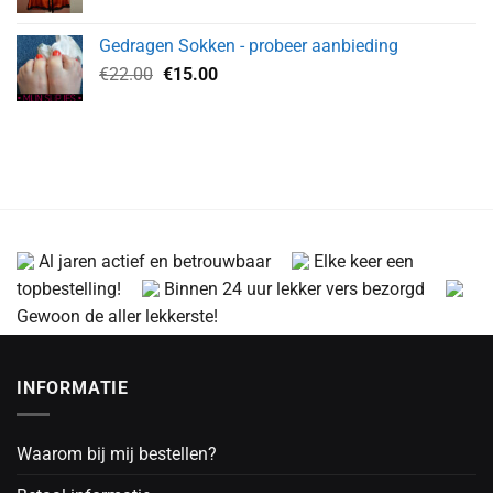
prijs
prijs
was:
is:
Gedragen Sokken - probeer aanbieding
€45.00.
€17.00.
Oorspronkelijke
Huidige
€
22.00
€
15.00
prijs
prijs
was:
is:
€22.00.
€15.00.
Al jaren actief en betrouwbaar
Elke keer een
topbestelling!
Binnen 24 uur lekker vers bezorgd
Gewoon de aller lekkerste!
INFORMATIE
Waarom bij mij bestellen?