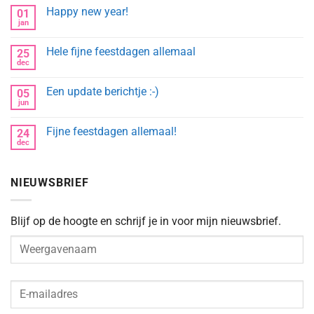
op
Happy new year!
01
Alvast
fijne
jan
Geen
feestdagen
reacties
en
op
gelukkig
Hele fijne feestdagen allemaal
25
Happy
2022
new
dec
Geen
year!
reacties
op
Een update berichtje :-)
05
Hele
fijne
jun
Geen
feestdagen
reacties
allemaal
op
Fijne feestdagen allemaal!
24
Een
update
dec
Geen
berichtje
reacties
:-)
op
Fijne
NIEUWSBRIEF
feestdagen
allemaal!
Blijf op de hoogte en schrijf je in voor mijn nieuwsbrief.