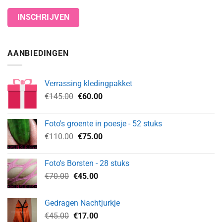
AANBIEDINGEN
Verrassing kledingpakket
Oorspronkelijke
Huidige
€
145.00
€
60.00
prijs
prijs
was:
is:
Foto's groente in poesje - 52 stuks
€145.00.
€60.00.
Oorspronkelijke
Huidige
€
110.00
€
75.00
prijs
prijs
was:
is:
Foto's Borsten - 28 stuks
€110.00.
€75.00.
Oorspronkelijke
Huidige
€
70.00
€
45.00
prijs
prijs
was:
is:
Gedragen Nachtjurkje
€70.00.
€45.00.
Oorspronkelijke
Huidige
€
45.00
€
17.00