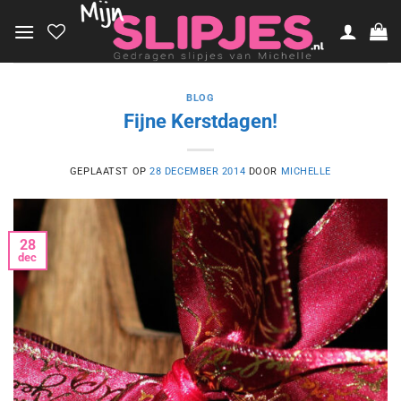
Ga
naar
inhoud
BLOG
Fijne Kerstdagen!
GEPLAATST OP
28 DECEMBER 2014
DOOR
MICHELLE
28
dec