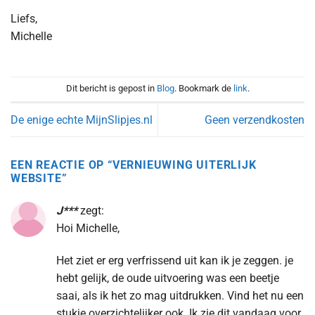
Liefs,
Michelle
Dit bericht is gepost in
Blog
. Bookmark de
link
.
De enige echte MijnSlipjes.nl
Geen verzendkosten
EEN REACTIE OP “
VERNIEUWING UITERLIJK
WEBSITE
”
J***
zegt:
Hoi Michelle,
Het ziet er erg verfrissend uit kan ik je zeggen. je
hebt gelijk, de oude uitvoering was een beetje
saai, als ik het zo mag uitdrukken. Vind het nu een
stukje overzichtelijker ook. Ik zie dit vandaag voor