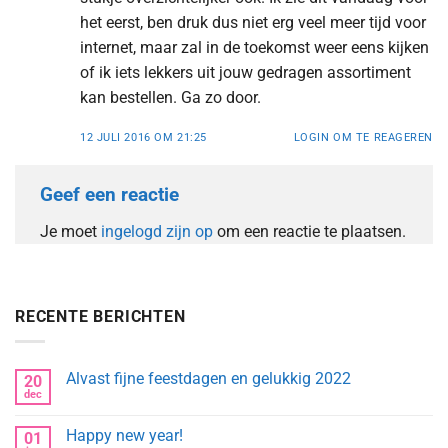
het eerst, ben druk dus niet erg veel meer tijd voor
internet, maar zal in de toekomst weer eens kijken
of ik iets lekkers uit jouw gedragen assortiment
kan bestellen. Ga zo door.
12 JULI 2016 OM 21:25
LOGIN OM TE REAGEREN
Geef een reactie
Je moet
ingelogd zijn op
om een reactie te plaatsen.
RECENTE BERICHTEN
Alvast fijne feestdagen en gelukkig 2022
20
dec
Geen
reacties
op
Happy new year!
01
Alvast