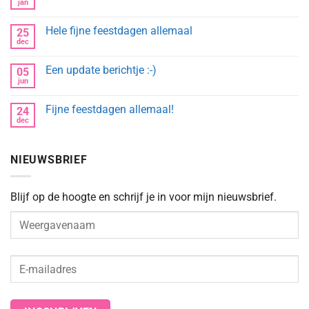
fijne
jan
Geen
feestdagen
reacties
en
op
gelukkig
Hele fijne feestdagen allemaal
25
Happy
2022
new
dec
Geen
year!
reacties
op
Een update berichtje :-)
05
Hele
fijne
jun
Geen
feestdagen
reacties
allemaal
op
Fijne feestdagen allemaal!
24
Een
update
dec
Geen
berichtje
reacties
:-)
op
Fijne
NIEUWSBRIEF
feestdagen
allemaal!
Blijf op de hoogte en schrijf je in voor mijn nieuwsbrief.