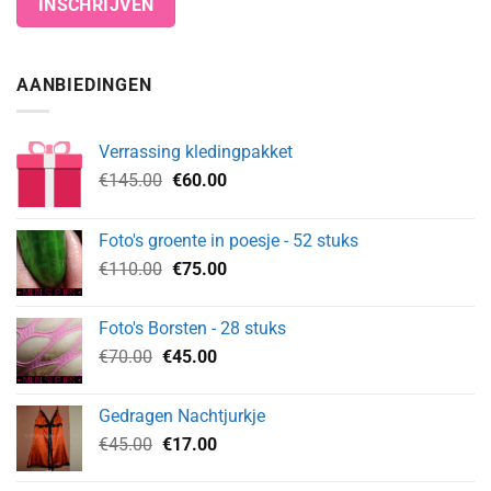
AANBIEDINGEN
Verrassing kledingpakket
Oorspronkelijke
Huidige
€
145.00
€
60.00
prijs
prijs
was:
is:
Foto's groente in poesje - 52 stuks
€145.00.
€60.00.
Oorspronkelijke
Huidige
€
110.00
€
75.00
prijs
prijs
was:
is:
Foto's Borsten - 28 stuks
€110.00.
€75.00.
Oorspronkelijke
Huidige
€
70.00
€
45.00
prijs
prijs
was:
is:
Gedragen Nachtjurkje
€70.00.
€45.00.
Oorspronkelijke
Huidige
€
45.00
€
17.00
prijs
prijs
was:
is: