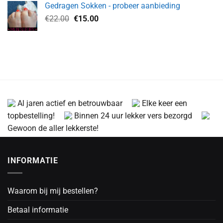
Gedragen Sokken - probeer aanbieding
€45.00.
€17.00.
Oorspronkelijke
Huidige
€
22.00
€
15.00
prijs
prijs
was:
is:
€22.00.
€15.00.
Al jaren actief en betrouwbaar
Elke keer een
topbestelling!
Binnen 24 uur lekker vers bezorgd
Gewoon de aller lekkerste!
INFORMATIE
Waarom bij mij bestellen?
Betaal informatie