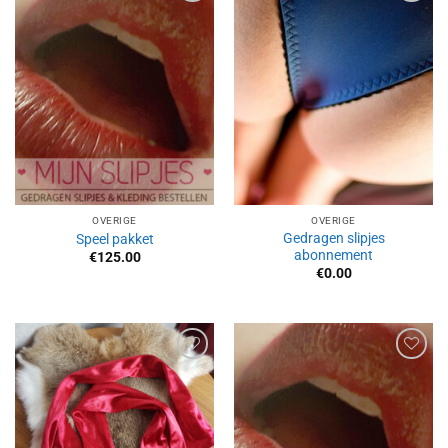
Aan
Aan
verlanglijst
verlanglijst
toevoegen
toevoegen
OVERIGE
OVERIGE
Gedragen slipjes
Speel pakket
abonnement
€
125.00
€
0.00
Aan
Aan
verlanglijst
verlanglijst
toevoegen
toevoegen