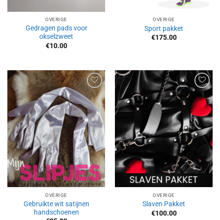
OVERIGE
OVERIGE
Gedragen pads voor
Sport pakket
okselzweet
€
175.00
€
10.00
Aan
Aan
verlanglijst
verlanglijst
toevoegen
toevoegen
OVERIGE
OVERIGE
Gebruikte wit satijnen
Slaven Pakket
handschoenen
€
100.00