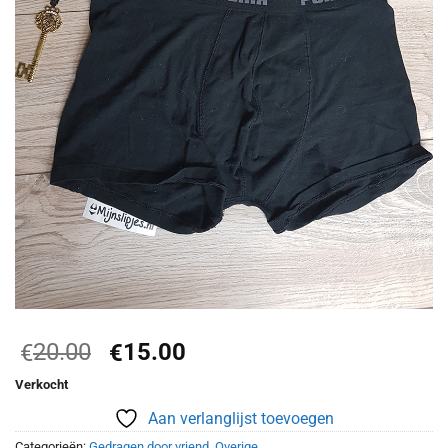
Oorspronkelijke
Huidige
20.00
15.00
€
€
prijs
prijs
Verkocht
was:
is:
€20.00.
€15.00.
Aan verlanglijst toevoegen
Categorieën:
Gedragen door vriend
,
Overige