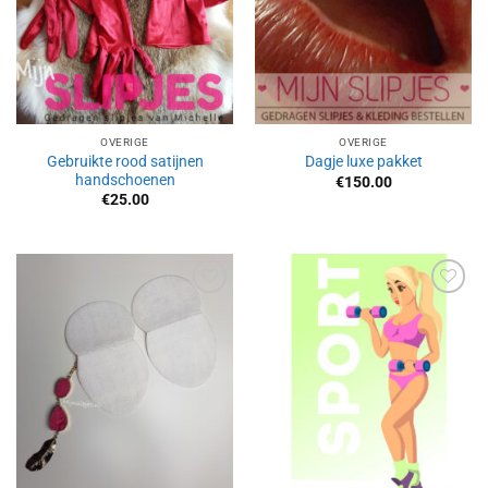
OVERIGE
OVERIGE
Gebruikte rood satijnen
Dagje luxe pakket
handschoenen
€
150.00
€
25.00
Aan
Aan
verlanglijst
verlanglijst
toevoegen
toevoegen