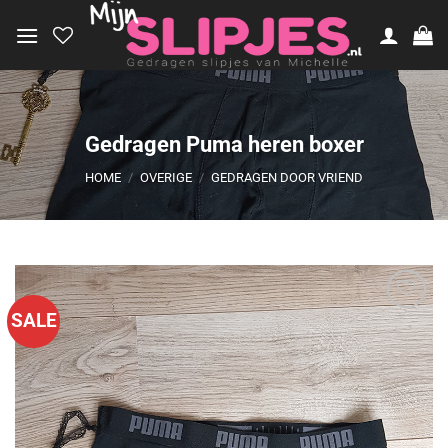
Ga
naar
inhoud
Gedragen Puma heren boxer
HOME
/
OVERIGE
/
GEDRAGEN DOOR VRIEND
SALE
Aan
verlanglijst
toevoegen