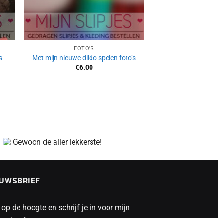
FOTO'S
s
Met mijn nieuwe dildo spelen foto’s
€
6.00
Gewoon de aller lekkerste!
EUWSBRIEF
f op de hoogte en schrijf je in voor mijn