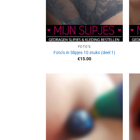
FOTO'S
Foto’s in Slipjes 10 stuks (deel 1)
€
15.00
Aan
verlanglijst
toevoegen