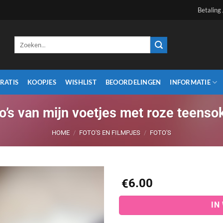
Betaling
Zoeken
naar:
RATIS
KOOPJES
WISHLIST
BEOORDELINGEN
INFORMATIE
o’s van mijn voetjes met roze teenso
HOME
/
FOTO'S EN FILMPJES
/
FOTO'S
6.00
€
Aan
IN
verlanglijst
toevoegen