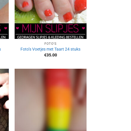
FOTO'S
s
Foto’s Voetjes met Taart 24 stuks
€
35.00
Aan
ijst
verlanglijst
gen
toevoegen