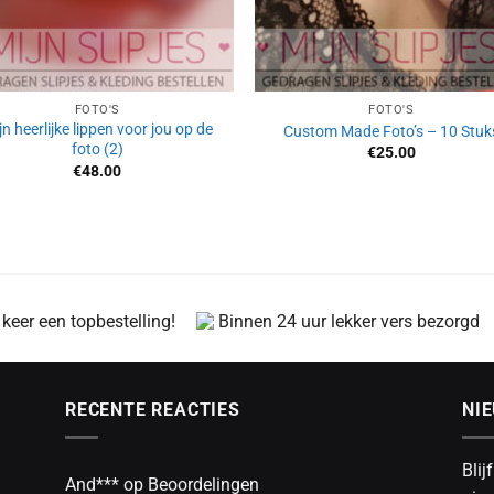
FOTO'S
FOTO'S
jn heerlijke lippen voor jou op de
Custom Made Foto’s – 10 Stuk
foto (2)
€
25.00
€
48.00
 keer een topbestelling!
Binnen 24 uur lekker vers bezorgd
RECENTE REACTIES
NI
Blij
And***
op
Beoordelingen