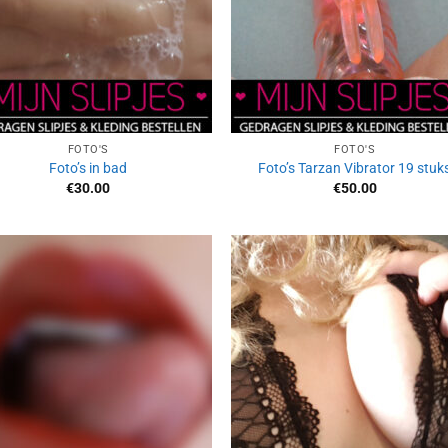
FOTO'S
FOTO'S
Foto’s in bad
Foto’s Tarzan Vibrator 19 stuk
€
30.00
€
50.00
Aan
Aan
verlanglijst
verlangl
toevoegen
toevoe