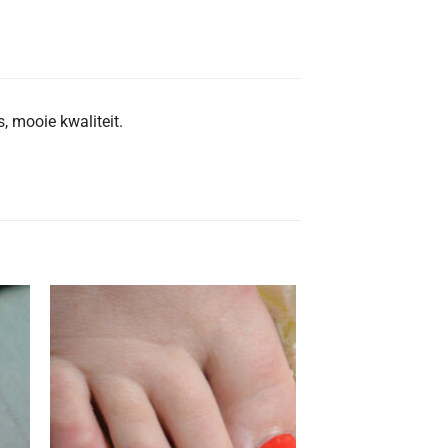
s, mooie kwaliteit.
Aan
ijst
verlanglijst
gen
toevoegen