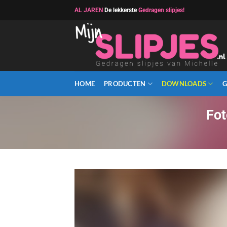
Ga
AL JAREN
De lekkerste
Gedragen slipjes!
naar
inhoud
HOME
PRODUCTEN
DOWNLOADS
G
Fot