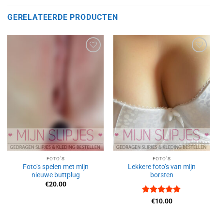
GERELATEERDE PRODUCTEN
Aan
Aan
verlanglijst
verlanglijst
toevoegen
toevoegen
FOTO'S
FOTO'S
Foto’s spelen met mijn
Lekkere foto’s van mijn
nieuwe buttplug
borsten
€
20.00
Waardering
€
10.00
5
uit 5