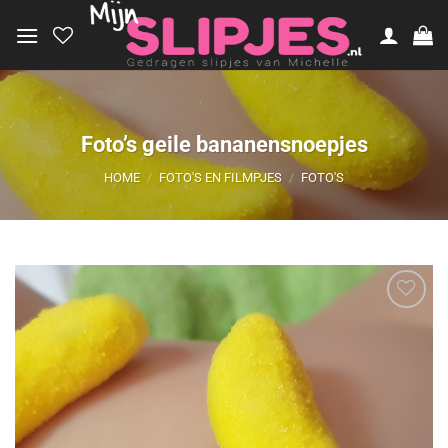
Ga
naar
inhoud
Foto’s geile bananensnoepjes
HOME
/
FOTO'S EN FILMPJES
/
FOTO'S
Aan
verlanglijst
toevoegen