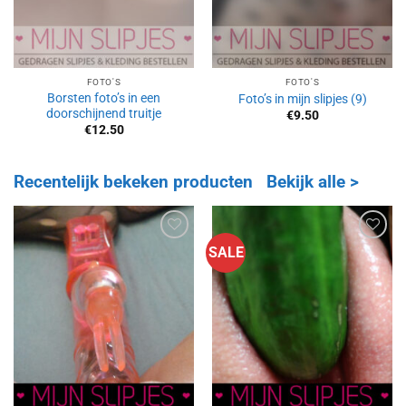
FOTO'S
FOTO'S
Borsten foto’s in een
Foto’s in mijn slipjes (9)
doorschijnend truitje
€
9.50
€
12.50
Recentelijk bekeken producten
Bekijk alle >
SALE
Aan
Aan
verlanglijst
verlanglijst
toevoegen
toevoegen