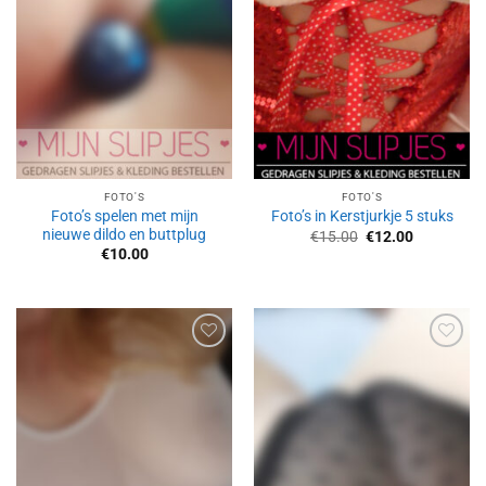
toevoegen
toevoegen
FOTO'S
FOTO'S
Foto’s spelen met mijn
Foto’s in Kerstjurkje 5 stuks
nieuwe dildo en buttplug
Oorspronkelijke
Huidige
€
15.00
€
12.00
prijs
prijs
€
10.00
was:
is:
€15.00.
€12.00.
Aan
Aan
verlanglijst
verlanglijst
toevoegen
toevoegen