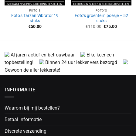
FOTO'S
FOTO'S
Foto’s Tarzan Vibrator 19
Foto’s groente in poesje – 52
stuks
stuks
Oorspronkelijke
Huidige
€
50.00
€
110.00
€
75.00
prijs
prijs
was:
is:
€110.00.
€75.00.
Al jaren actief en betrouwbaar
Elke keer een
topbestelling!
Binnen 24 uur lekker vers bezorgd
Gewoon de aller lekkerste!
INFORMATIE
Waarom bij mij bestellen?
Betaal informatie
Discrete verzending