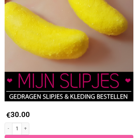
30.00
€
Foto's geile bananensnoepjes aantal