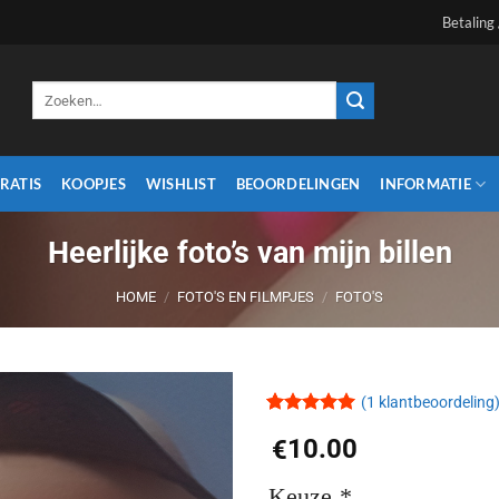
Betaling
Zoeken
naar:
RATIS
KOOPJES
WISHLIST
BEOORDELINGEN
INFORMATIE
Heerlijke foto’s van mijn billen
HOME
/
FOTO'S EN FILMPJES
/
FOTO'S
(
1
klantbeoordeling
Waardering
1
10.00
€
5
op 5
Aan
gebaseerd
verlanglijst
op
toevoegen
Keuze
*
klantbeoordeling