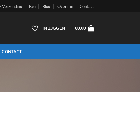
 / Verzending
Faq
Blog
Over mij
Contact
INLOGGEN
€
0.00
CONTACT
)