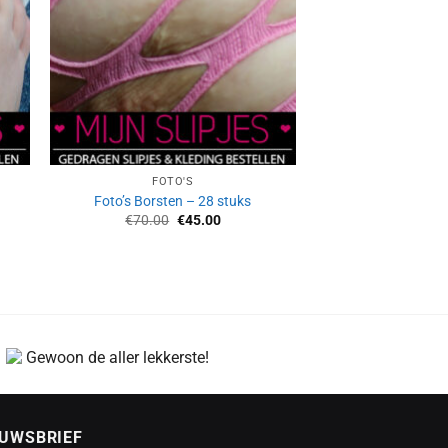
FOTO'S
Foto’s Borsten – 28 stuks
Oorspronkelijke
Huidige
€
70.00
€
45.00
prijs
prijs
was:
is:
€70.00.
€45.00.
Gewoon de aller lekkerste!
EUWSBRIEF