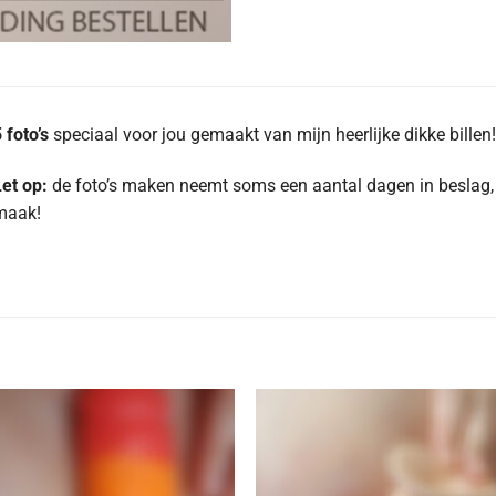
 foto’s
speciaal voor jou gemaakt van mijn heerlijke dikke billen!
et op:
de foto’s maken neemt soms een aantal dagen in beslag, d
maak!
Aan
Aan
verlanglijst
verlangl
toevoegen
toevoe