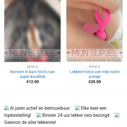
Aan
Aan
verlanglijst
verlanglijst
toevoegen
toevoegen
FOTO'S
FOTO'S
Borsten in kant foto’s van
Lekkere foto’s van mijn natte
super kwaliteit
poesje
€
12.00
€
20.00
Al jaren actief en betrouwbaar
Elke keer een
topbestelling!
Binnen 24 uur lekker vers bezorgd
Gewoon de aller lekkerste!