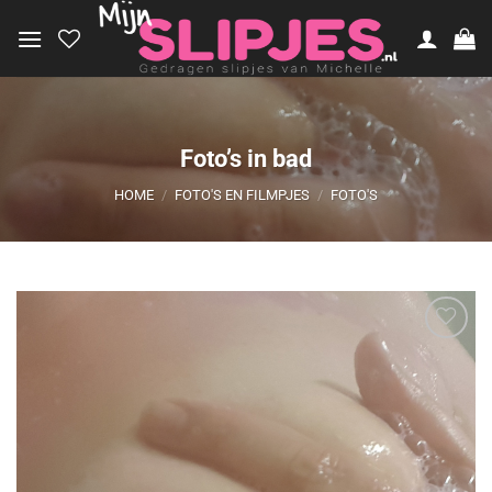
Ga
naar
inhoud
Foto’s in bad
HOME
/
FOTO'S EN FILMPJES
/
FOTO'S
Aan
verlanglijst
toevoegen