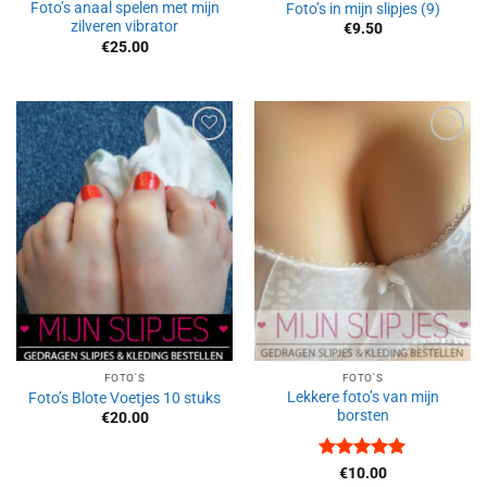
Foto’s anaal spelen met mijn
Foto’s in mijn slipjes (9)
zilveren vibrator
€
9.50
€
25.00
Aan
Aan
verlanglijst
verlanglijst
toevoegen
toevoegen
FOTO'S
FOTO'S
Lekkere foto’s van mijn
Foto’s Blote Voetjes 10 stuks
borsten
€
20.00
Waardering
€
10.00