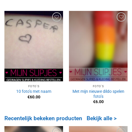
5
uit 5
Aan
Aan
verlanglijst
verlanglijst
toevoegen
toevoegen
FOTO'S
FOTO'S
Met mijn nieuwe dildo spelen
10 foto’s met naam
foto’s
€
60.00
€
6.00
Recentelijk bekeken producten
Bekijk alle >