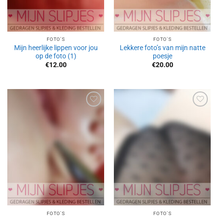
FOTO'S
FOTO'S
Mijn heerlijke lippen voor jou
Lekkere foto’s van mijn natte
op de foto (1)
poesje
€
12.00
€
20.00
Aan
Aan
verlanglijst
verlanglijst
toevoegen
toevoegen
FOTO'S
FOTO'S