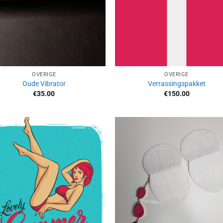
OVERIGE
OVERIGE
Oude Vibrator
Verrassingspakket
€
35.00
€
150.00
Aan
Aan
verlanglijst
verlangl
toevoegen
toevoe