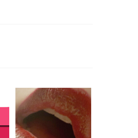
Aan
ijst
verlanglijst
gen
toevoegen