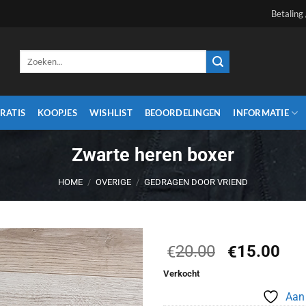
Betaling
Zoeken
naar:
RATIS
KOOPJES
WISHLIST
BEOORDELINGEN
INFORMATIE
Zwarte heren boxer
HOME
/
OVERIGE
/
GEDRAGEN DOOR VRIEND
Oorspronke
Hui
20.00
15.00
€
€
prijs
prij
Aan
Verkocht
was:
is:
verlanglijst
€20.00.
€15
Aan 
toevoegen