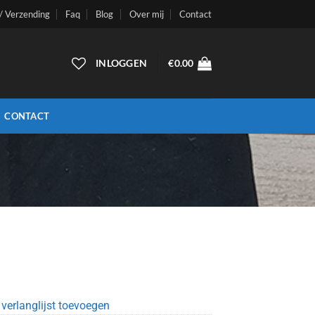
 / Verzending
Faq
Blog
Over mij
Contact
INLOGGEN
€
0.00
CONTACT
lijke
dige
s
.00.
verlanglijst toevoegen