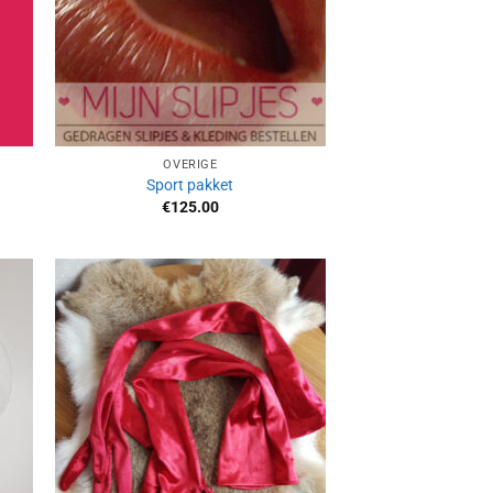
OVERIGE
Sport pakket
€
125.00
Aan
ijst
verlanglijst
gen
toevoegen