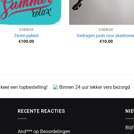
OVERIGE
OVERIGE
Zwem pakket
Gedragen pads voor okselzwee
€
100.00
€
10.00
 keer een topbestelling!
Binnen 24 uur lekker vers bezorgd
RECENTE REACTIES
NI
Blij
And***
op
Beoordelingen