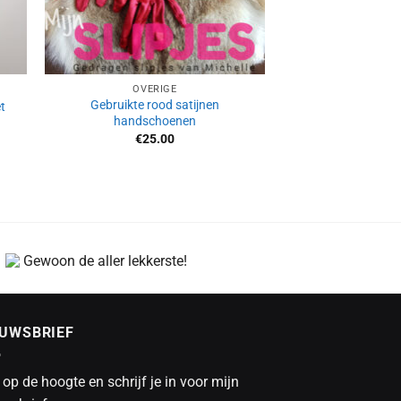
OVERIGE
Gebruikte rood satijnen
t
handschoenen
€
25.00
Gewoon de aller lekkerste!
EUWSBRIEF
f op de hoogte en schrijf je in voor mijn