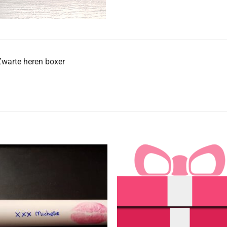
warte heren boxer
Aan
Aan
verlanglijst
verlangl
toevoegen
toevoe