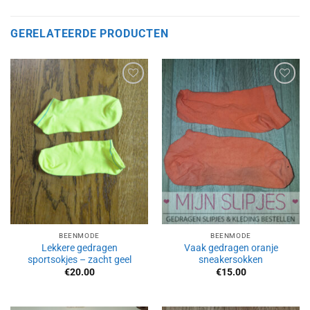
GERELATEERDE PRODUCTEN
Aan
Aan
verlanglijst
verlanglijst
toevoegen
toevoegen
BEENMODE
BEENMODE
Lekkere gedragen
Vaak gedragen oranje
sportsokjes – zacht geel
sneakersokken
€
20.00
€
15.00