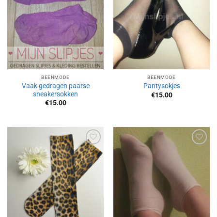
BEENMODE
BEENMODE
Vaak gedragen paarse
Pantysokjes
sneakersokken
€
15.00
€
15.00
Aan
Aan
verlanglijst
verlanglijst
toevoegen
toevoegen