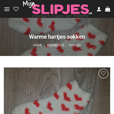
Ga
naar
inhoud
Warme hartjes sokken
HOME
/
BEENMODE
/
SOKJES
Aan
verlanglijst
toevoegen