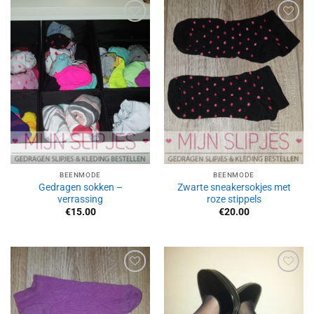
Aan
Aan
verlanglijst
verlanglijst
toevoegen
toevoegen
BEENMODE
BEENMODE
Gedragen sokken –
Zwarte sneakersokjes met
verrassing
roze stippels
€
15.00
€
20.00
Aan
Aan
verlanglijst
verlanglijst
toevoegen
toevoegen