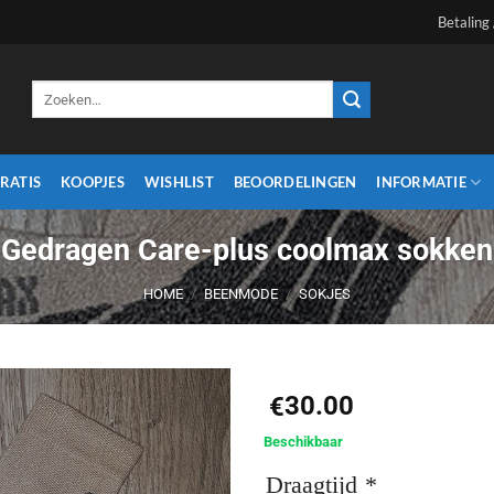
Betaling
Zoeken
naar:
RATIS
KOOPJES
WISHLIST
BEOORDELINGEN
INFORMATIE
Gedragen Care-plus coolmax sokken
HOME
/
BEENMODE
/
SOKJES
30.00
€
Aan
Beschikbaar
verlanglijst
Draagtijd
*
toevoegen