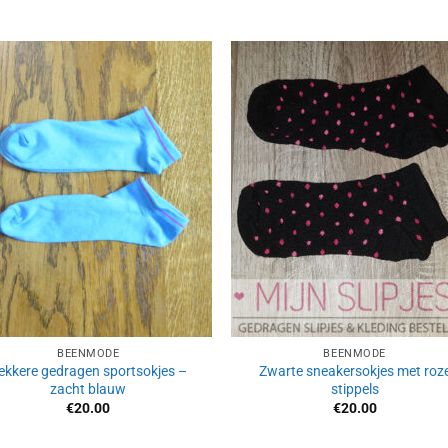
Aan
Aan
verlanglijst
verlangl
toevoegen
toevoe
BEENMODE
BEENMODE
ekkere gedragen sportsokjes –
Zwarte sneakersokjes met roz
zacht blauw
stippels
€
20.00
€
20.00