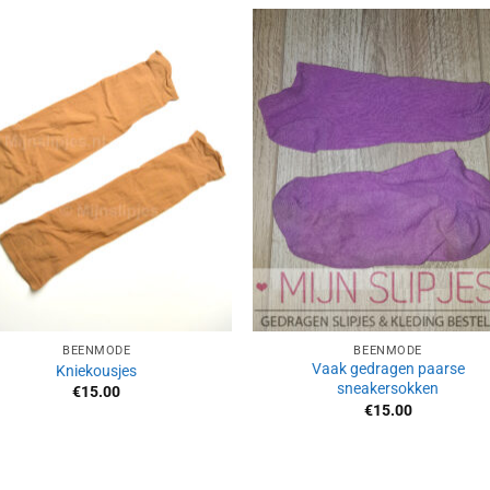
Aan
Aan
verlanglijst
verlangl
toevoegen
toevoe
BEENMODE
BEENMODE
Vaak gedragen paarse
Kniekousjes
sneakersokken
€
15.00
€
15.00