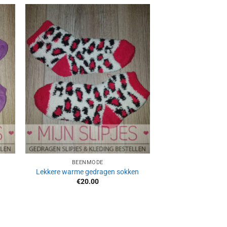
Aan
ijst
verlanglijst
gen
toevoegen
BEENMODE
Lekkere warme gedragen sokken
€
20.00