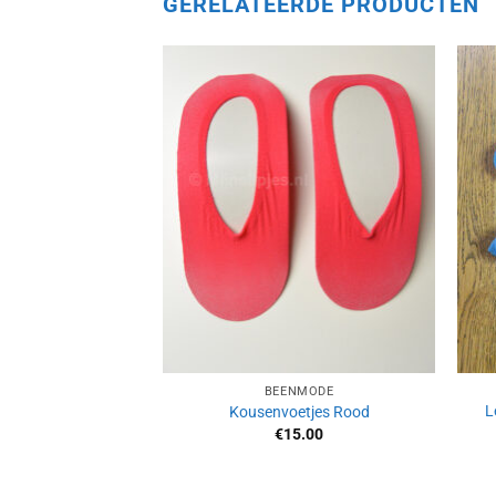
GERELATEERDE PRODUCTEN
Aan
verlanglijst
toevoegen
BEENMODE
L
Kousenvoetjes Rood
€
15.00