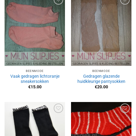
Aan
Aan
verlanglijst
verlanglijst
toevoegen
toevoegen
BEENMODE
BEENMODE
Vaak gedragen lichtoranje
Gedragen glazende
sneakersokken
huidkleurige pantysokken
€
15.00
€
20.00
Aan
Aan
verlanglijst
verlanglijst
toevoegen
toevoegen