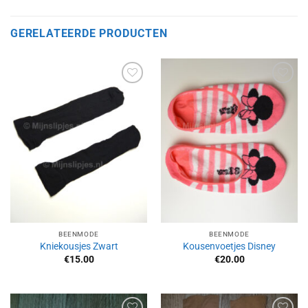
GERELATEERDE PRODUCTEN
Aan
Aan
verlanglijst
verlanglijst
toevoegen
toevoegen
BEENMODE
BEENMODE
Kniekousjes Zwart
Kousenvoetjes Disney
€
15.00
€
20.00