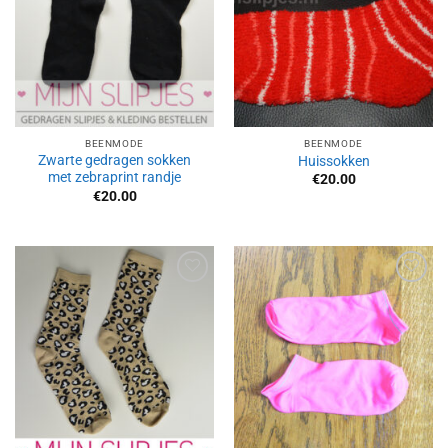
BEENMODE
BEENMODE
Zwarte gedragen sokken
Huissokken
met zebraprint randje
€
20.00
€
20.00
Aan
Aan
verlanglijst
verlanglijst
toevoegen
toevoegen