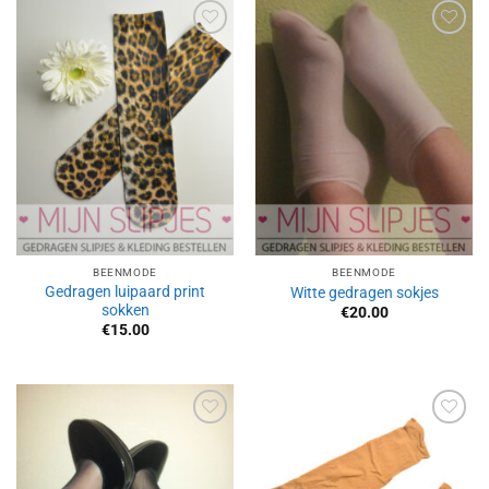
Aan
Aan
verlanglijst
verlanglijst
toevoegen
toevoegen
BEENMODE
BEENMODE
Gedragen luipaard print
Witte gedragen sokjes
sokken
€
20.00
€
15.00
Aan
Aan
verlanglijst
verlanglijst
toevoegen
toevoegen