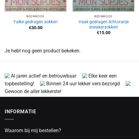
BEENMODE
BEENMODE
Vaak gedragen lichtoranje
Falke gedragen sokken
sneakersokken
€
30.00
€
15.00
Je hebt nog geen product bekeken.
Al jaren actief en betrouwbaar
Elke keer een
topbestelling!
Binnen 24 uur lekker vers bezorgd
Gewoon de aller lekkerste!
INFORMATIE
Waarom bij mij bestellen?