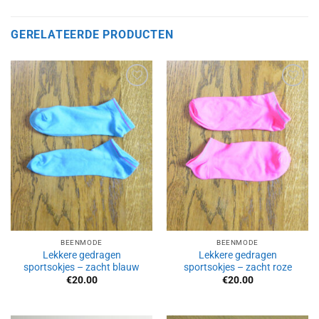
GERELATEERDE PRODUCTEN
Aan
Aan
verlanglijst
verlanglijst
toevoegen
toevoegen
BEENMODE
BEENMODE
Lekkere gedragen
Lekkere gedragen
sportsokjes – zacht blauw
sportsokjes – zacht roze
€
20.00
€
20.00