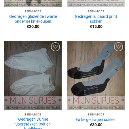
BEENMODE
BEENMODE
Gedragen glazende zwarte
Gedragen luipaard print
onder de kniekousen
sokken
€
20.00
€
15.00
Aan
Aan
verlanglijst
verlanglijst
toevoegen
toevoegen
BEENMODE
BEENMODE
Gedragen Dunne
Falke gedragen sokken
Sportsokken (wit en
€
30.00