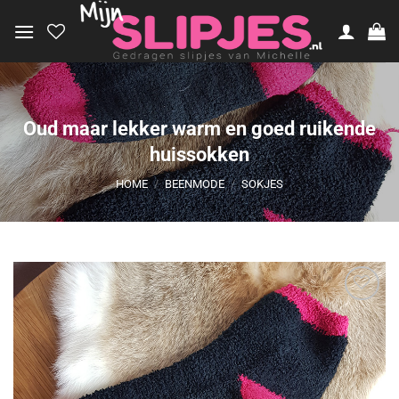
Ga
naar
inhoud
Oud maar lekker warm en goed ruikende
huissokken
HOME
/
BEENMODE
/
SOKJES
Aan
verlanglijst
toevoegen