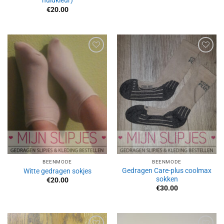
huidkleur)
€
20.00
Aan
Aan
verlanglijst
verlanglijst
toevoegen
toevoegen
BEENMODE
BEENMODE
Gedragen Care-plus coolmax
Witte gedragen sokjes
sokken
€
20.00
€
30.00