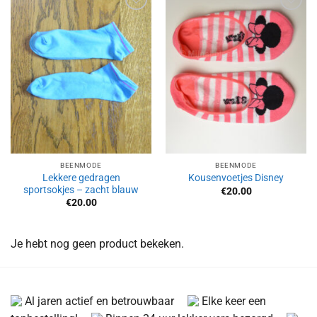
Aan
Aan
verlanglijst
verlanglijst
toevoegen
toevoegen
BEENMODE
BEENMODE
Lekkere gedragen
Kousenvoetjes Disney
sportsokjes – zacht blauw
€
20.00
€
20.00
Je hebt nog geen product bekeken.
Al jaren actief en betrouwbaar
Elke keer een