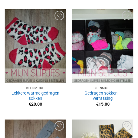
Aan
Aan
verlanglijst
verlanglijst
toevoegen
toevoegen
BEENMODE
BEENMODE
Lekkere warme gedragen
Gedragen sokken –
sokken
verrassing
€
20.00
€
15.00
Aan
Aan