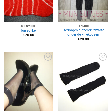
BEENMODE
BEENMODE
Gedragen glazende zwarte
Huissokken
onder de kniekousen
€
20.00
€
20.00
Aan
Aan
verlanglijst
verlanglijst
toevoegen
toevoegen