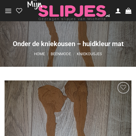
Ga
naar
inhoud
Onder de kniekousen – huidkleur mat
HOME
/
BEENMODE
/
KNIEKOUSJES
Aan
verlanglijst
toevoegen