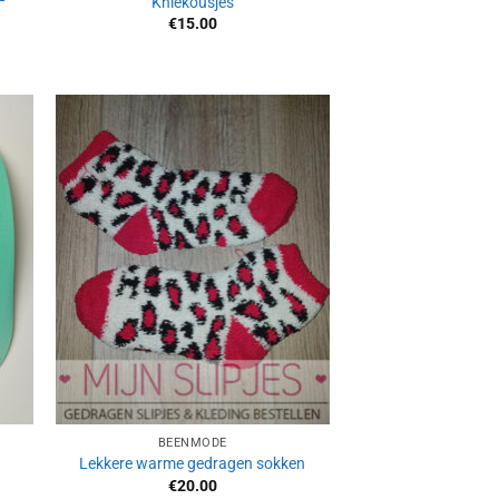
–
Kniekousjes
€
15.00
Aan
ijst
verlanglijst
gen
toevoegen
BEENMODE
Lekkere warme gedragen sokken
€
20.00