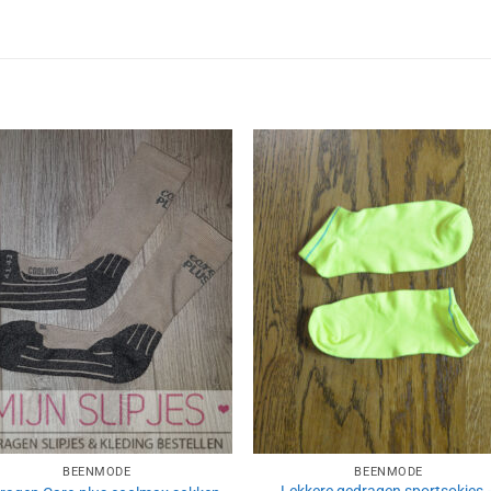
Aan
Aan
verlanglijst
verlangl
toevoegen
toevoe
BEENMODE
BEENMODE