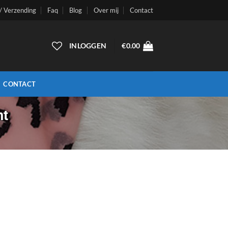
 / Verzending
Faq
Blog
Over mij
Contact
INLOGGEN
€
0.00
CONTACT
nt