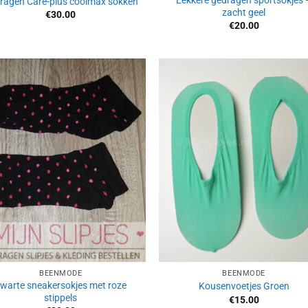
Lekkere gedragen sportsokjes 
ragen Care-plus coolmax sokken
zacht geel
€
30.00
€
20.00
Aan
Aan
verlanglijst
verlangl
toevoegen
toevoe
BEENMODE
BEENMODE
warte sneakersokjes met roze
Kousenvoetjes Groen
stippels
€
15.00