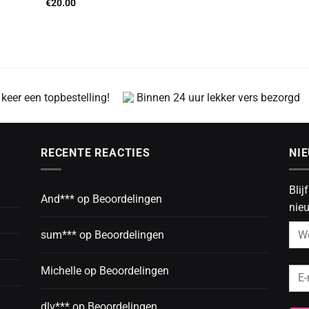
€
20.00
 keer een topbestelling!
Binnen 24 uur lekker vers bezorgd
RECENTE REACTIES
NI
Blij
And***
op
Beoordelingen
nieu
sum***
op
Beoordelingen
Michelle
op
Beoordelingen
dlv***
op
Beoordelingen