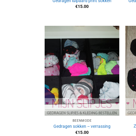
Gedragen luipaard print sokken
Ged
€
15.00
Aan
verlanglijst
toevoegen
BEENMODE
Z
Gedragen sokken – verrassing
€
15.00