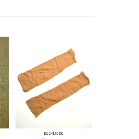
Aan
ijst
verlanglijst
gen
toevoegen
BEENMODE