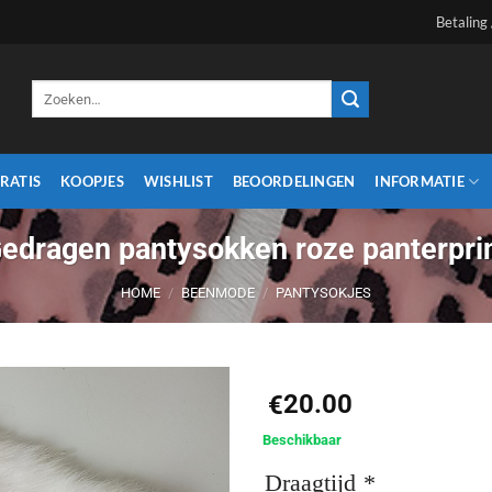
Betaling
Zoeken
naar:
RATIS
KOOPJES
WISHLIST
BEOORDELINGEN
INFORMATIE
edragen pantysokken roze panterpri
HOME
/
BEENMODE
/
PANTYSOKJES
20.00
€
Aan
Beschikbaar
verlanglijst
Draagtijd
*
toevoegen