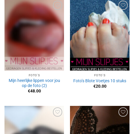
Aan
Aan
verlanglijst
verlanglijst
toevoegen
toevoegen
FOTO'S
FOTO'S
Mijn heerlijke lippen voor jou
Foto’s Blote Voetjes 10 stuks
op de foto (2)
€
20.00
€
48.00
Aan
Aan
verlanglijst
verlanglijst
toevoegen
toevoegen