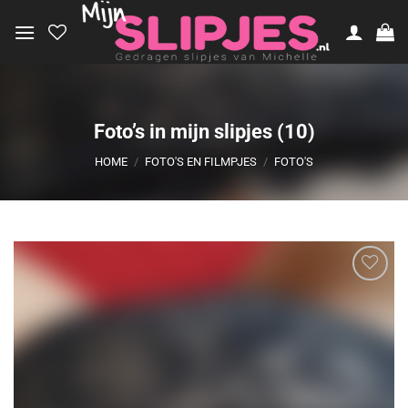
Ga
naar
inhoud
Foto’s in mijn slipjes (10)
HOME
/
FOTO'S EN FILMPJES
/
FOTO'S
Aan
verlanglijst
toevoegen