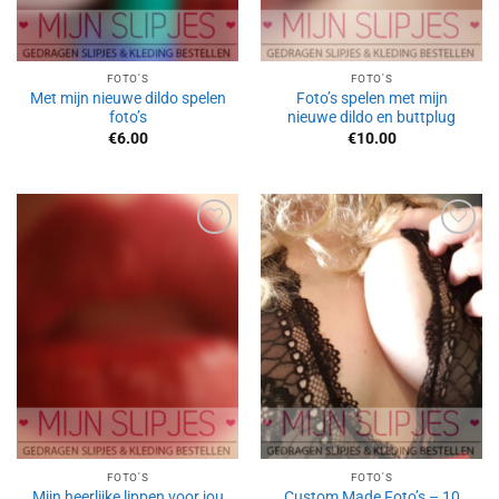
FOTO'S
FOTO'S
Met mijn nieuwe dildo spelen
Foto’s spelen met mijn
foto’s
nieuwe dildo en buttplug
€
6.00
€
10.00
Aan
Aan
verlanglijst
verlanglijst
toevoegen
toevoegen
FOTO'S
FOTO'S
Mijn heerlijke lippen voor jou
Custom Made Foto’s – 10