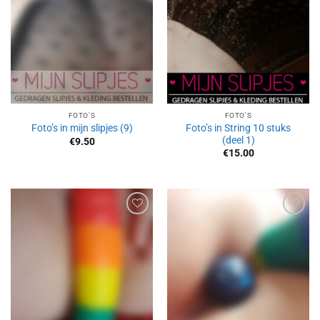
FOTO'S
FOTO'S
Foto’s in String 10 stuks
Foto’s in mijn slipjes (9)
(deel 1)
€
9.50
€
15.00
Aan
Aan
verlanglijst
verlanglijst
toevoegen
toevoegen