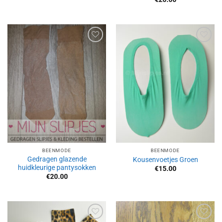
Aan
Aan
verlanglijst
verlanglijst
toevoegen
toevoegen
BEENMODE
BEENMODE
Gedragen glazende
Kousenvoetjes Groen
huidkleurige pantysokken
€
15.00
€
20.00