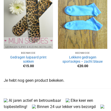
Aan
Aan
verlanglijst
verlanglijst
toevoegen
toevoegen
BEENMODE
BEENMODE
Gedragen luipaard print
Lekkere gedragen
sokken
sportsokjes – zacht blauw
€
15.00
€
20.00
Je hebt nog geen product bekeken.
Al jaren actief en betrouwbaar
Elke keer een
topbestelling!
Binnen 24 uur lekker vers bezorgd