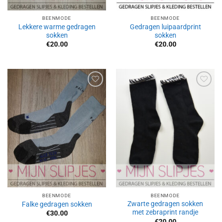
BEENMODE
BEENMODE
Lekkere warme gedragen
Gedragen luipaardprint
sokken
sokken
€
20.00
€
20.00
Aan
Aan
verlanglijst
verlanglijst
toevoegen
toevoegen
BEENMODE
BEENMODE
Zwarte gedragen sokken
Falke gedragen sokken
met zebraprint randje
€
30.00
€
20.00