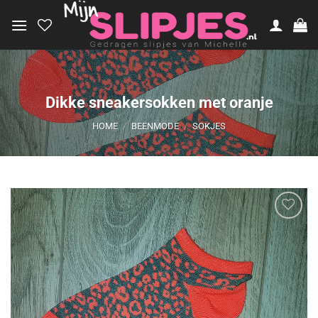
Ga
naar
inhoud
Dikke sneakersokken met oranje
HOME
/
BEENMODE
/
SOKJES
Aan
verlanglijst
toevoegen