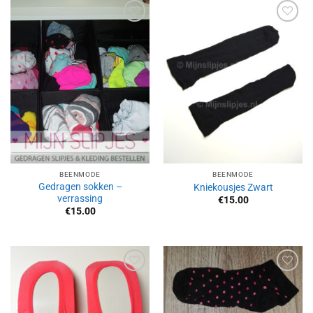
Aan
Aan
verlanglijst
verlanglijst
toevoegen
toevoegen
BEENMODE
BEENMODE
Gedragen sokken –
Kniekousjes Zwart
verrassing
€
15.00
€
15.00
Aan
Aan
verlanglijst
verlanglijst
toevoegen
toevoegen