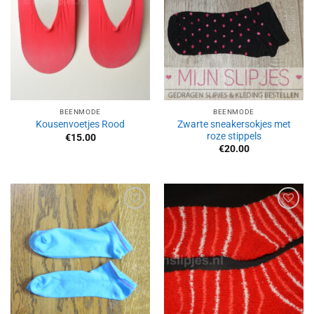
BEENMODE
BEENMODE
Zwarte sneakersokjes met
Kousenvoetjes Rood
roze stippels
€
15.00
€
20.00
Aan
Aan
verlanglijst
verlanglijst
toevoegen
toevoegen