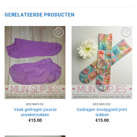
GERELATEERDE PRODUCTEN
Aan
Aan
verlanglijst
verlanglijst
toevoegen
toevoegen
BEENMODE
BEENMODE
Vaak gedragen paarse
Gedragen snoepgoed print
sneakersokken
sokken
€
15.00
€
15.00