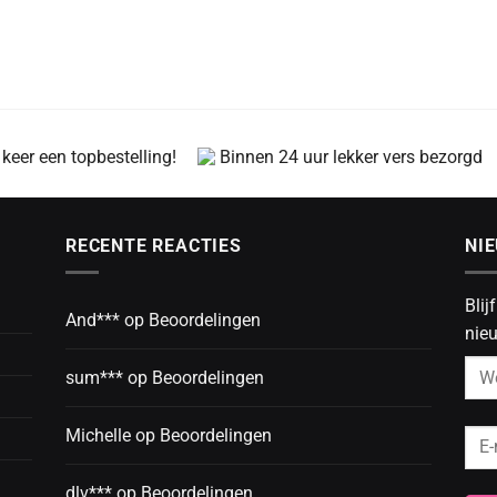
 keer een topbestelling!
Binnen 24 uur lekker vers bezorgd
RECENTE REACTIES
NI
Blij
And***
op
Beoordelingen
nieu
sum***
op
Beoordelingen
Michelle
op
Beoordelingen
dlv***
op
Beoordelingen