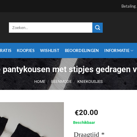
Betaling
Zoeken
naar:
RATIS
KOOPJES
WISHLIST
BEOORDELINGEN
INFORMATIE
 pantykousen met stipjes gedragen v
HOME
/
BEENMODE
/
KNIEKOUSJES
20.00
€
Aan
Beschikbaar
verlanglijst
Draagtijd
*
toevoegen