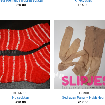
edragen luipaardprint sokken
Kniekousjes
€
20.00
€
15.00
Aan
Aan
verlanglijst
verlangl
toevoegen
toevoe
BEENMODE
BEENMODE
Huissokken
Gedragen Panty – Huidskleur
€
20.00
€
17.00