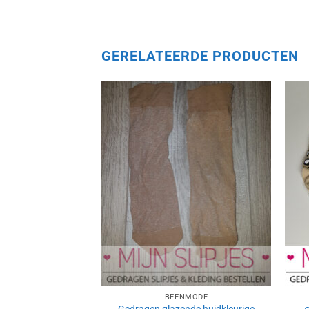
GERELATEERDE PRODUCTEN
Aan
verlanglijst
toevoegen
BEENMODE