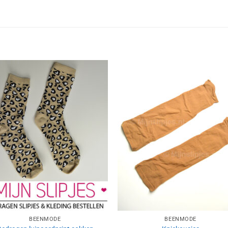
Aan
Aan
verlanglijst
verlangl
toevoegen
toevoe
BEENMODE
BEENMODE