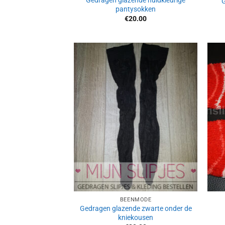
Gedragen glazende huidkleurige
G
pantysokken
€
20.00
Aan
verlanglijst
toevoegen
BEENMODE
Gedragen glazende zwarte onder de
kniekousen