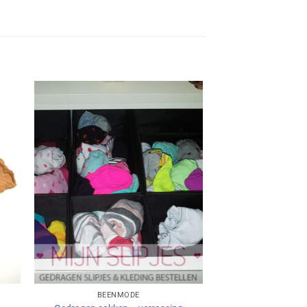
Aan
ijst
verlanglijst
gen
toevoegen
BEENMODE