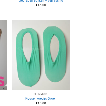
Gedragen sokken – verrassing
€
15.00
Aan
ijst
verlanglijst
gen
toevoegen
BEENMODE
Kousenvoetjes Groen
€
15.00