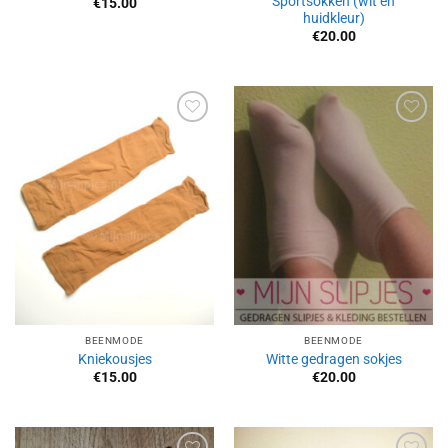
Sportsokken (wit en
€
15.00
huidkleur)
€
20.00
Aan
Aan
verlanglijst
verlanglijst
toevoegen
toevoegen
BEENMODE
BEENMODE
Kniekousjes
Witte gedragen sokjes
€
15.00
€
20.00