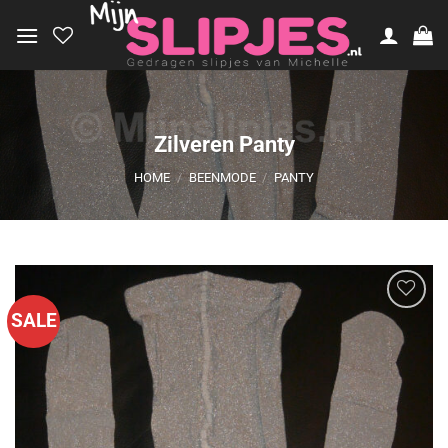
Ga
naar
inhoud
Zilveren Panty
HOME
/
BEENMODE
/
PANTY
SALE
Aan
verlanglijst
toevoegen