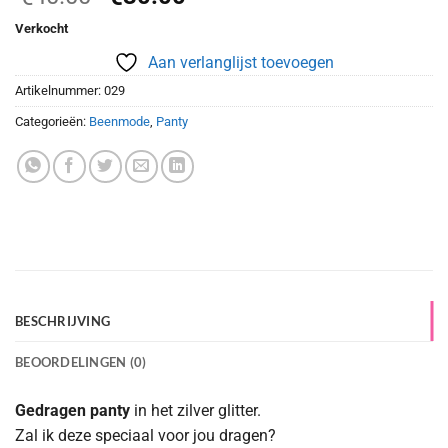
prijs
prijs
Verkocht
was:
is:
€40.00.
€30.00.
Aan verlanglijst toevoegen
Artikelnummer:
029
Categorieën:
Beenmode
,
Panty
BESCHRIJVING
BEOORDELINGEN (0)
Gedragen panty
in het zilver glitter.
Zal ik deze speciaal voor jou dragen?