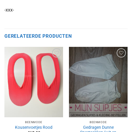
-xxx-
GERELATEERDE PRODUCTEN
Aan
Aan
verlanglijst
verlanglijst
toevoegen
toevoegen
BEENMODE
BEENMODE
Gedragen Dunne
Kousenvoetjes Rood