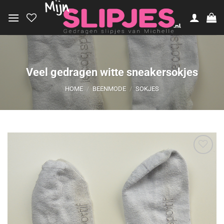
Ga
naar
inhoud
Veel gedragen witte sneakersokjes
HOME
/
BEENMODE
/
SOKJES
Aan
verlanglijst
toevoegen