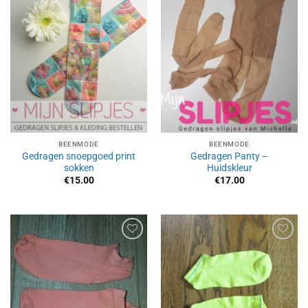
Aan
Aan
verlanglijst
verlanglijst
toevoegen
toevoegen
BEENMODE
BEENMODE
Gedragen snoepgoed print
Gedragen Panty –
sokken
Huidskleur
€
15.00
€
17.00
Aan
Aan
verlanglijst
verlanglijst
toevoegen
toevoegen