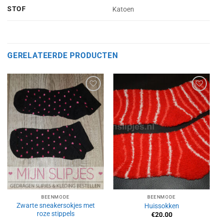
STOF
Katoen
GERELATEERDE PRODUCTEN
Aan
Aan
verlanglijst
verlanglijst
toevoegen
toevoegen
BEENMODE
BEENMODE
Zwarte sneakersokjes met
Huissokken
roze stippels
€
20.00