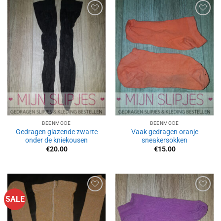
Aan
Aan
verlanglijst
verlanglijst
toevoegen
toevoegen
BEENMODE
BEENMODE
Gedragen glazende zwarte
Vaak gedragen oranje
onder de kniekousen
sneakersokken
€
20.00
€
15.00
SALE
Aan
Aan
verlanglijst
verlanglijst
toevoegen
toevoegen