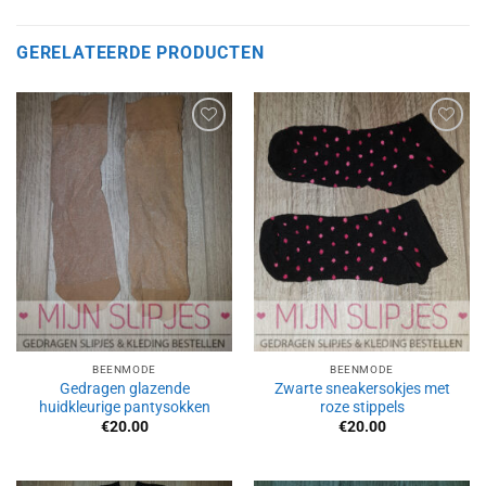
GERELATEERDE PRODUCTEN
Aan
Aan
verlanglijst
verlanglijst
toevoegen
toevoegen
BEENMODE
BEENMODE
Gedragen glazende
Zwarte sneakersokjes met
huidkleurige pantysokken
roze stippels
€
20.00
€
20.00