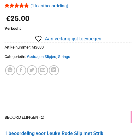
(
1
klantbeoordeling)
Waardering
1
25.00
€
5
op 5
gebaseerd
op
Verkocht
klantbeoordeling
Aan verlanglijst toevoegen
Artikelnummer:
MS030
Categorieën:
Gedragen Slipjes
,
Strings
BEOORDELINGEN (1)
1 beoordeling voor
Leuke Rode Slip met Strik