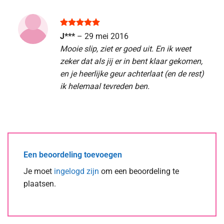
Waardering
J***
–
29 mei 2016
5
uit 5
Mooie slip, ziet er goed uit. En ik weet
zeker dat als jij er in bent klaar gekomen,
en je heerlijke geur achterlaat (en de rest)
ik helemaal tevreden ben.
Een beoordeling toevoegen
Je moet
ingelogd zijn
om een beoordeling te
plaatsen.