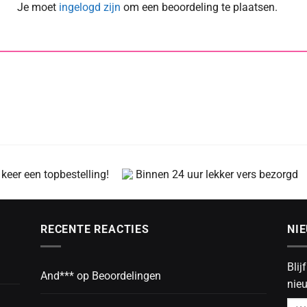
Je moet
ingelogd zijn
om een beoordeling te plaatsen.
 keer een topbestelling!
Binnen 24 uur lekker vers bezorgd
RECENTE REACTIES
NI
Blij
And***
op
Beoordelingen
nieu