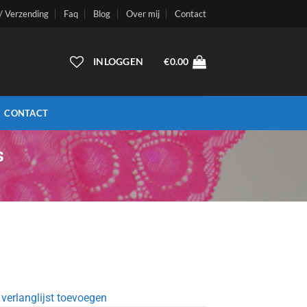
 / Verzending
Faq
Blog
Over mij
Contact
INLOGGEN
€
0.00
CONTACT
s
verlanglijst toevoegen