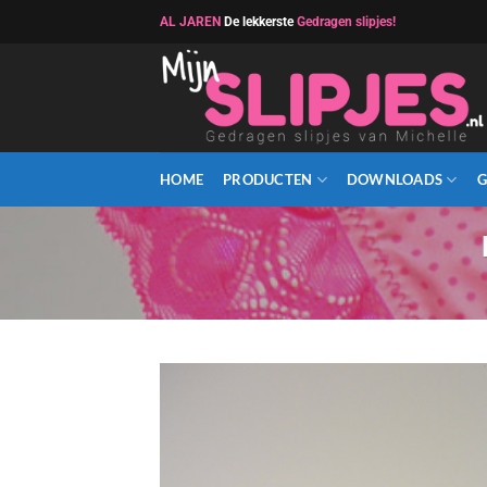
Ga
AL JAREN
De lekkerste
Gedragen slipjes!
naar
inhoud
HOME
PRODUCTEN
DOWNLOADS
G