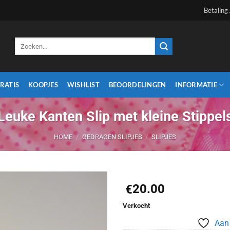
Betaling
Zoeken
naar:
RATIS
KOOPJES
WISHLIST
BEOORDELINGEN
INFORMATIE
Leuke Kanten Slip met kleine Stippel
HOME
/
GEDRAGEN SLIPJES
/
SLIPJES
20.00
€
Aan
Verkocht
verlanglijst
Aan 
toevoegen