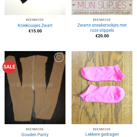
BEENMODE
BEENMODE
Zwarte sneakersokjes met
Kniekousjes Zwart
roze stippels
€
15.00
€
20.00
SALE
Aan
Aan
verlanglijst
verlanglijst
toevoegen
toevoegen
BEENMODE
BEENMODE
Lekkere gedragen
Gouden Panty