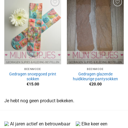
Aan
Aan
verlanglijst
verlanglijst
toevoegen
toevoegen
BEENMODE
BEENMODE
Gedragen snoepgoed print
Gedragen glazende
sokken
huidkleurige pantysokken
€
15.00
€
20.00
Je hebt nog geen product bekeken.
Al jaren actief en betrouwbaar
Elke keer een