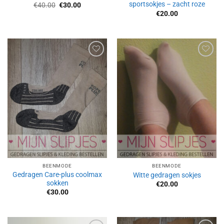
sportsokjes – zacht roze
Oorspronkelijke
Huidige
€
40.00
€
30.00
prijs
prijs
€
20.00
was:
is:
€40.00.
€30.00.
Aan
Aan
verlanglijst
verlanglijst
toevoegen
toevoegen
BEENMODE
BEENMODE
Gedragen Care-plus coolmax
Witte gedragen sokjes
sokken
€
20.00
€
30.00