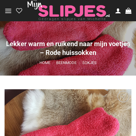
Ga
naar
inhoud
Lekker warm en ruikend naar mijn voetjes
– Rode huissokken
HOME
/
BEENMODE
/
SOKJES
Aan
verlanglijst
toevoegen