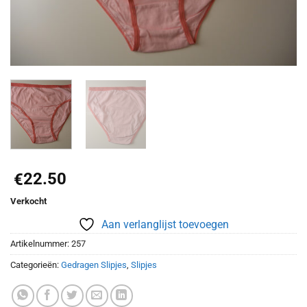
22.50
€
Verkocht
Aan verlanglijst toevoegen
Artikelnummer:
257
Categorieën:
Gedragen Slipjes
,
Slipjes