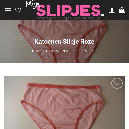
Ga
naar
inhoud
Katoenen Slipje Roze
HOME
/
GEDRAGEN SLIPJES
/
SLIPJES
Aan
verlanglijst
toevoegen