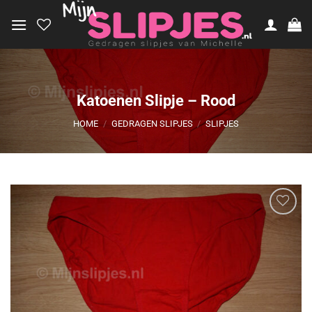
Ga
naar
inhoud
Katoenen Slipje – Rood
HOME
/
GEDRAGEN SLIPJES
/
SLIPJES
Aan
verlanglijst
toevoegen