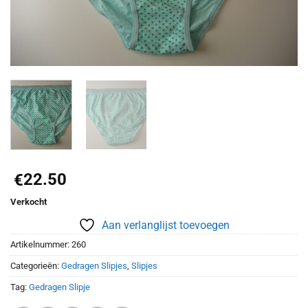
22.50
€
Verkocht
Aan verlanglijst toevoegen
Artikelnummer:
260
Categorieën:
Gedragen Slipjes
,
Slipjes
Tag:
Gedragen Slipje