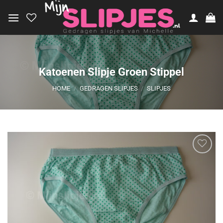
Ga
naar
inhoud
Katoenen Slipje Groen Stippel
HOME
/
GEDRAGEN SLIPJES
/
SLIPJES
Aan
verlanglijst
toevoegen