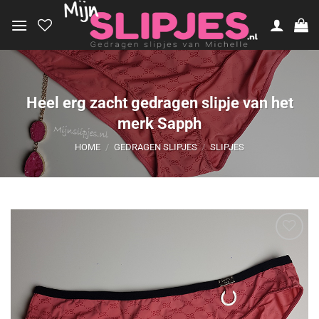
Ga
naar
inhoud
Heel erg zacht gedragen slipje van het
merk Sapph
HOME
/
GEDRAGEN SLIPJES
/
SLIPJES
Aan
verlanglijst
toevoegen