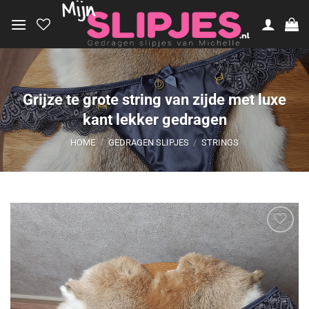
Ga
naar
inhoud
Grijze te grote string van zijde met luxe
kant lekker gedragen
HOME
/
GEDRAGEN SLIPJES
/
STRINGS
Aan
verlanglijst
toevoegen