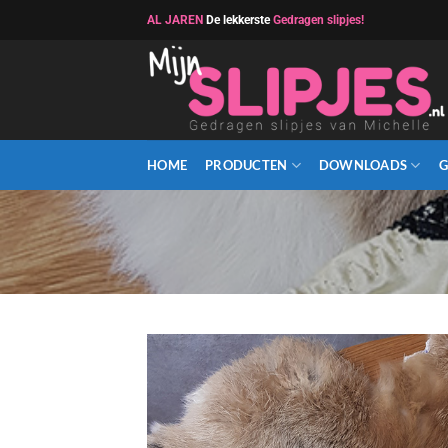
Ga
AL JAREN
De lekkerste
Gedragen slipjes!
naar
inhoud
HOME
PRODUCTEN
DOWNLOADS
G