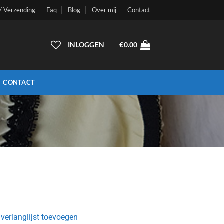
 / Verzending
Faq
Blog
Over mij
Contact
INLOGGEN
€
0.00
CONTACT
verlanglijst toevoegen