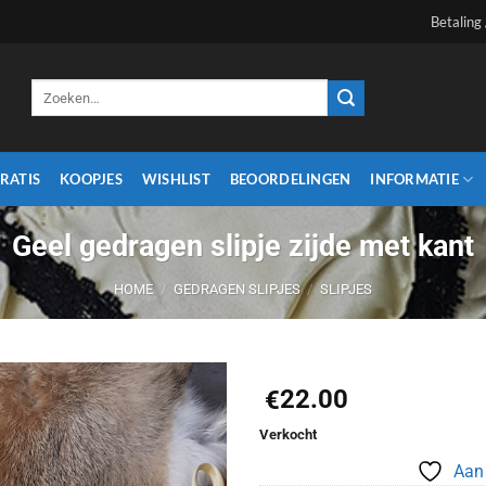
Betaling
Zoeken
naar:
RATIS
KOOPJES
WISHLIST
BEOORDELINGEN
INFORMATIE
Geel gedragen slipje zijde met kant
HOME
/
GEDRAGEN SLIPJES
/
SLIPJES
22.00
€
Aan
Verkocht
verlanglijst
Aan 
toevoegen