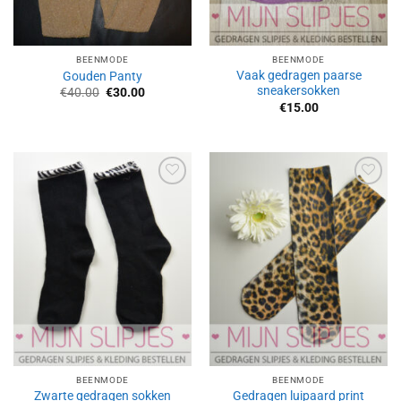
BEENMODE
BEENMODE
Vaak gedragen paarse
Gouden Panty
sneakersokken
Oorspronkelijke
Huidige
€
40.00
€
30.00
prijs
prijs
€
15.00
was:
is:
€40.00.
€30.00.
Aan
Aan
verlanglijst
verlanglijst
toevoegen
toevoegen
BEENMODE
BEENMODE
Zwarte gedragen sokken
Gedragen luipaard print