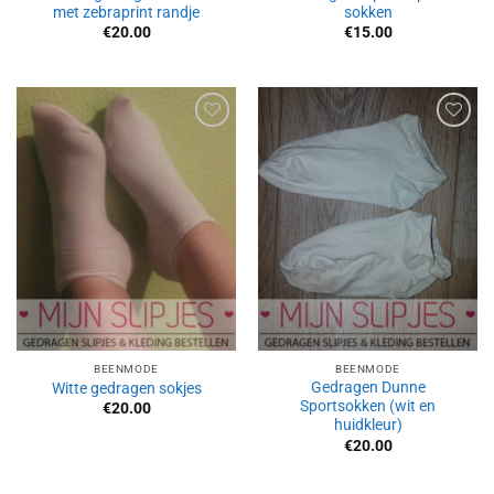
met zebraprint randje
sokken
€
20.00
€
15.00
Aan
Aan
verlanglijst
verlanglijst
toevoegen
toevoegen
BEENMODE
BEENMODE
Gedragen Dunne
Witte gedragen sokjes
Sportsokken (wit en
€
20.00
huidkleur)
€
20.00