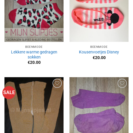
BEENMODE
BEENMODE
Lekkere warme gedragen
Kousenvoetjes Disney
sokken
€
20.00
€
20.00
SALE
Aan
Aan
verlanglijst
verlanglijst
toevoegen
toevoegen