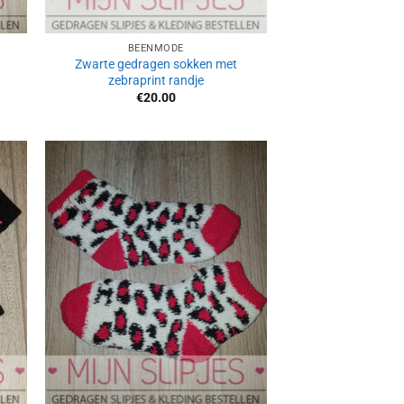
BEENMODE
Zwarte gedragen sokken met
zebraprint randje
€
20.00
Aan
ijst
verlanglijst
gen
toevoegen