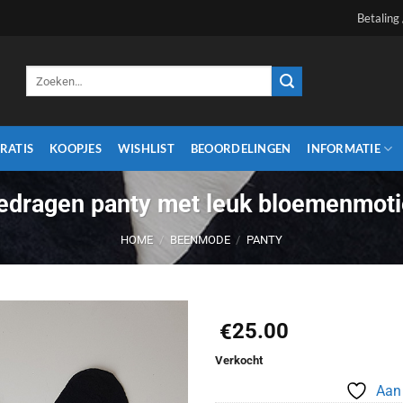
Betaling
Zoeken
naar:
RATIS
KOOPJES
WISHLIST
BEOORDELINGEN
INFORMATIE
edragen panty met leuk bloemenmoti
HOME
/
BEENMODE
/
PANTY
25.00
€
Aan
Verkocht
verlanglijst
Aan 
toevoegen