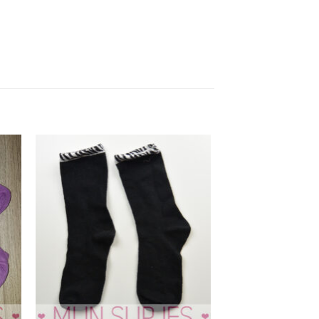
Aan
ijst
verlanglijst
gen
toevoegen