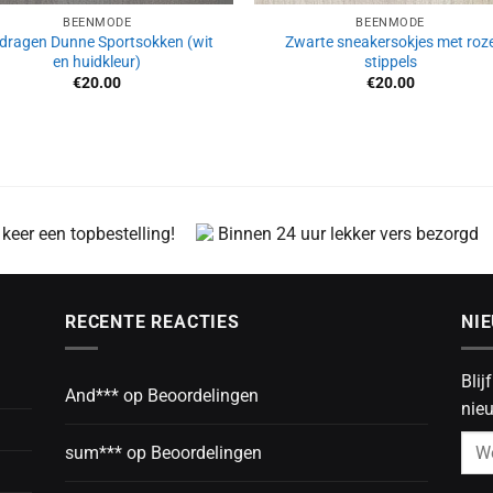
BEENMODE
BEENMODE
dragen Dunne Sportsokken (wit
Zwarte sneakersokjes met roz
en huidkleur)
stippels
€
20.00
€
20.00
 keer een topbestelling!
Binnen 24 uur lekker vers bezorgd
RECENTE REACTIES
NI
Blij
And***
op
Beoordelingen
nieu
sum***
op
Beoordelingen