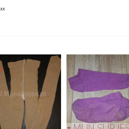
xxx
E
Aan
Aan
verlanglijst
verlangl
toevoegen
toevoe