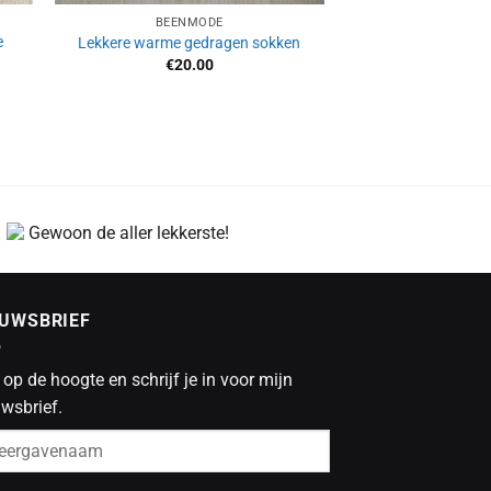
BEENMODE
e
Lekkere warme gedragen sokken
€
20.00
Gewoon de aller lekkerste!
EUWSBRIEF
f op de hoogte en schrijf je in voor mijn
wsbrief.