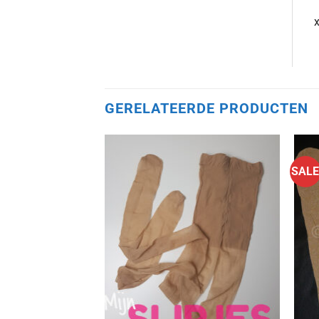
GERELATEERDE PRODUCTEN
SAL
Aan
verlanglijst
toevoegen