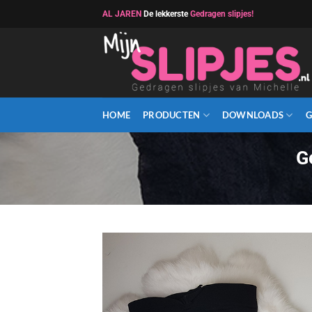
Ga
AL JAREN
De lekkerste
Gedragen slipjes!
naar
inhoud
HOME
PRODUCTEN
DOWNLOADS
G
G