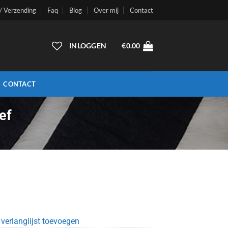
 / Verzending
Faq
Blog
Over mij
Contact
INLOGGEN
€
0.00
CONTACT
ef
verlanglijst toevoegen