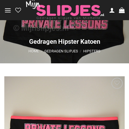
Ga
naar
inhoud
Gedragen Hipster Katoen
HOME
/
GEDRAGEN SLIPJES
/
HIPSTERS
Aan
verlanglijst
toevoegen